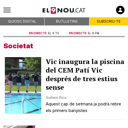
QUIOSC DIGITAL
BUTLLETINS
SUBSCRIU-TE
EN DIRECTE
EL 9 TV
EN DIRECTE
EL 9 FM
Societat
Vic inaugura la piscina
del CEM Patí Vic
després de tres estius
sense
Guillem Rico
Aquest cap de setmana ja podrà rebre
els primers banyistes