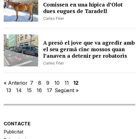
Comissen en una hípica d’Olot
dues eugues de Taradell
Carles Fiter
A presó el jove que va agredir amb
el seu germà cinc mossos quan
l’anaven a detenir per robatoris
Carles Fiter
« Anterior
7
8
9
10
11
12
13
14
15
16
17
Següent »
CONTACTE
Publicitat