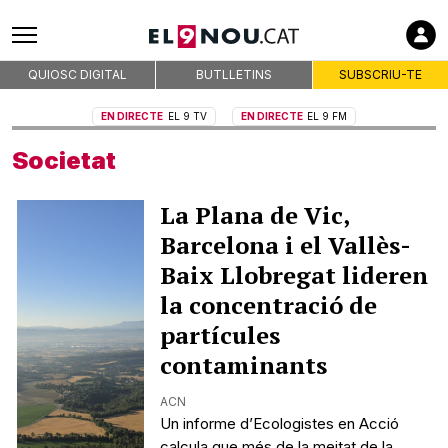
QUIOSC DIGITAL
BUTLLETINS
SUBSCRIU-TE
EN DIRECTE
EL 9 TV
EN DIRECTE
EL 9 FM
Societat
La Plana de Vic,
Barcelona i el Vallès-
Baix Llobregat lideren
la concentració de
partícules
contaminants
ACN
Un informe d’Ecologistes en Acció
calcula que més de la meitat de la