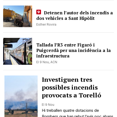
Detenen l’autor dels incendis a
dos vehicles a Sant Hipòlit
Esther Rovira
Tallada l’R3 entre Figaró i
Puigcerdà per una incidència a la
infraestructura
El 9 Nou,
ACN
Investiguen tres
possibles incendis
provocats a Torelló
El 9 Nou
Hi treballen quatre dotacions de
Bombers que han rebut l’avís poc abans