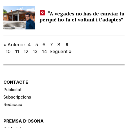
“A vegades no has de canviar tu
perquè ho fa el voltant i t’adaptes”
« Anterior
4
5
6
7
8
9
10
11
12
13
14
Següent »
CONTACTE
Publicitat
Subscripcions
Redacció
PREMSA D’OSONA