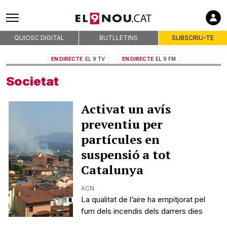
QUIOSC DIGITAL
BUTLLETINS
SUBSCRIU-TE
EN DIRECTE
EL 9 TV
EN DIRECTE
EL 9 FM
Societat
Activat un avís
preventiu per
partícules en
suspensió a tot
Catalunya
ACN
La qualitat de l’aire ha empitjorat pel
fum dels incendis dels darrers dies