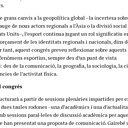
s.
grans canvis a la geopolítica global –la incertesa sobr
’auge de nous actors regionals a l’Àsia o la divisió social 
ats Units–, l’esport continua jugant un rol significatiu e
eforçament de les identitats regionals i nacionals, dins 
er tant, aquest congrés preveu reflexionar sobre aquests 
fenòmens esportius, sempre des d’un punt de vista
: des de la comunicació, la geografia, la sociologia, la c
ncies de l’activitat física.
l congrés
ructurarà a partir de sessions plenàries impartides per 
, dues taules rodones –una d’acadèmics i una d’actualita
mb sessions paral·leles de discussió acadèmica per aque
e han presentat una proposta de comunicació. Gairebé 