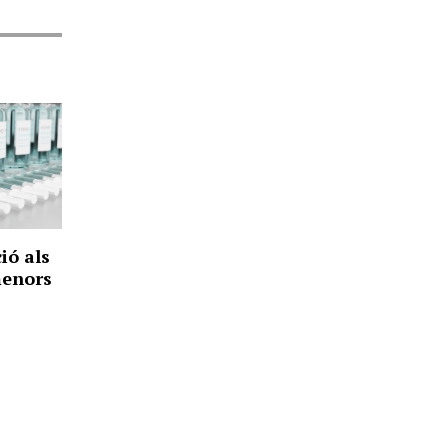
ió als
menors