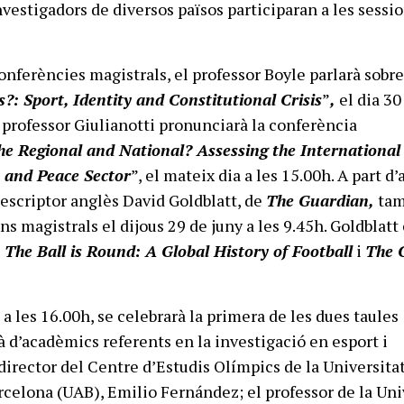
vestigadors de diversos països participaran a les sessi
conferències magistrals, el professor Boyle parlarà sobr
s?: Sport, Identity and Constitutional Crisis
”
,
el dia 30
el professor Giulianotti pronunciarà la conferència
he Regional and National?
Assessing the International
 and Peace Sector
”, el mateix dia a les 15.00h. A part d
’escriptor anglès David Goldblatt, de
The Guardian,
tam
ns magistrals el dijous 29 de juny a les 9.45h. Goldblatt
s
The Ball is Round: A Global History of Football
i
The 
, a les 16.00h, se celebrarà la primera de les dues taules
à d’acadèmics referents en la investigació en esport i
director del Centre d’Estudis Olímpics de la Universita
elona (UAB), Emilio Fernández; el professor de la Uni