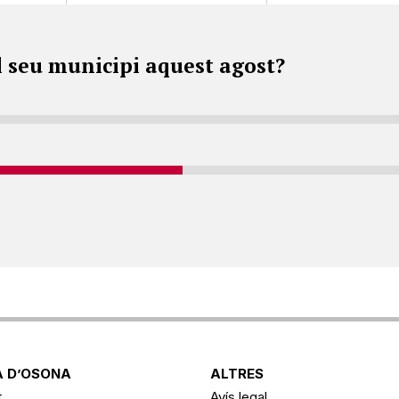
l seu municipi aquest agost?
 D’OSONA
ALTRES
t
Avís legal