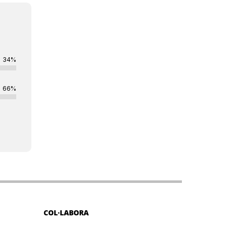
34%
66%
COL·LABORA