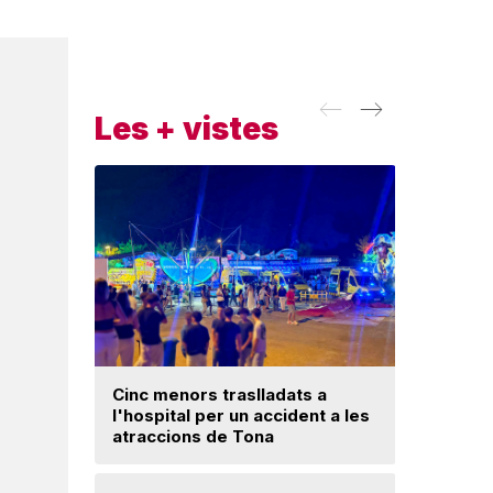
Les + vistes
Cinc menors traslladats a
Insòlita 
l'hospital per un accident a les
Manlleu, 
atraccions de Tona
l'impuls
segureta