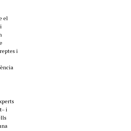
e el
i
n
de
reptes i
iència
experts
t– i
lls
una