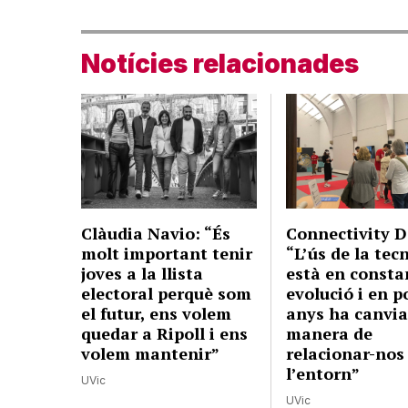
Notícies relacionades
Clàudia Navio: “És
Connectivity D
molt important tenir
“L’ús de la tec
joves a la llista
està en consta
electoral perquè som
evolució i en p
el futur, ens volem
anys ha canvia
quedar a Ripoll i ens
manera de
volem mantenir”
relacionar-no
l’entorn”
UVic
UVic