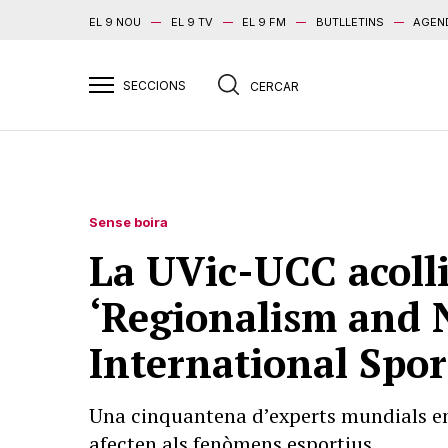
EL 9 NOU
EL 9 TV
EL 9 FM
BUTLLETINS
AGEN
Sense boira
La UVic-UCC acolli
‘Regionalism and 
International Spor
Una cinquantena d’experts mundials en 
afecten als fenòmens esportius