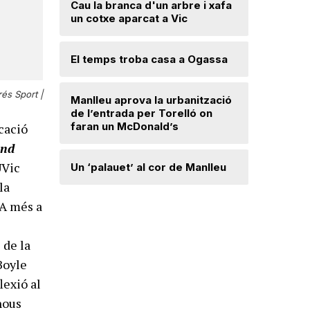
Cau la branca d'un arbre i xafa
un cotxe aparcat a Vic
Una mone
troballa 
d'excava
Lloses d
El temps troba casa a Ogassa
és Sport |
Radiograf
Manlleu aprova la urbanització
Ripollès:
de l’entrada per Torelló on
qualificat
faran un McDonald’s
cació
and
Roben enc
UVic
Un ‘palauet’ al cor de Manlleu
joiera de
la
 A més a
“Quan ten
delicada,
 de la
que t’has 
Boyle
lexió al
nous