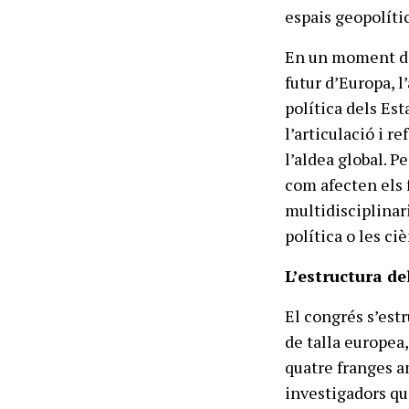
espais geopolític
En un moment de 
futur d’Europa, l
política dels Est
l’articulació i r
l’aldea global. P
com afecten els 
multidisciplinari
política o les ciè
L’estructura de
El congrés s’est
de talla europea
quatre franges a
investigadors qu