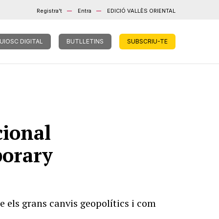
Registra't
Entra
EDICIÓ VALLÈS ORIENTAL
UIOSC DIGITAL
BUTLLETINS
SUBSCRIU-TE
cional
porary
 els grans canvis geopolítics i com