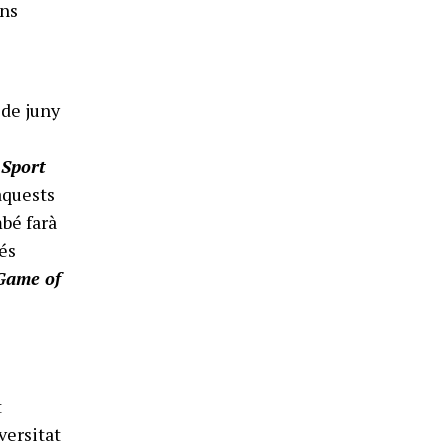
ons
e
 de juny
 Sport
’aquests
bé farà
 és
Game of
t
versitat