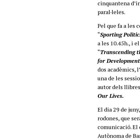
cinquantena d’in
paral·leles.
Pel que fa a les 
“
Sporting Politic
a les 10.45h., i 
“
Transcending t
for Development
dos acadèmics, l
una de les sessio
autor dels llibre
Our Lives.
El dia 29 de juny
rodones, que ser
comunicació. El 
Autònoma de Barc