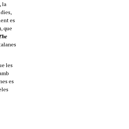
 la
dies,
ent es
), que
The
talanes
ue les
 amb
ones es
eles