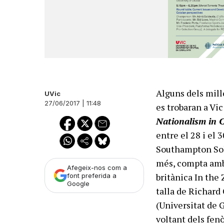
Alguns dels mill
UVic
27/06/2017 | 11:48
es trobaran a Vic
Nationalism in 
entre el 28 i el 
Southampton Sole
més, compta amb 
Afegeix-nos com a
britànica In the 
font preferida a
Google
talla de Richard
(Universitat de G
voltant dels fen