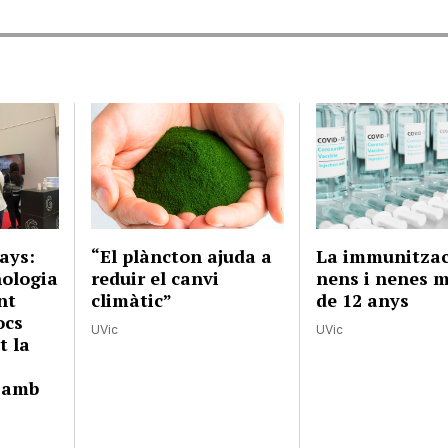
ays:
“El plàncton ajuda a
La immunitzac
nologia
reduir el canvi
nens i nenes 
nt
climàtic”
de 12 anys
ocs
UVic
UVic
t la
s amb