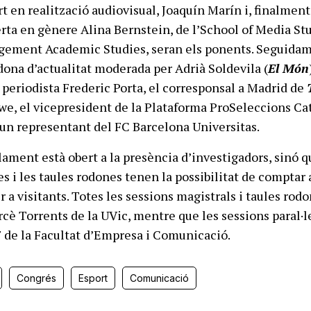
rt en realització audiovisual, Joaquín Marín i, finalment,
erta en gènere Alina Bernstein, de l’School of Media Stu
gement Academic Studies, seran els ponents. Seguidam
odona d’actualitat moderada per Adrià Soldevila (
El Món
periodista Frederic Porta, el corresponsal a Madrid de
we, el vicepresident de la Plataforma ProSeleccions Ca
 un representant del FC Barcelona Universitas.
lament està obert a la presència d’investigadors, sinó q
es i les taules rodones tenen la possibilitat de comptar
 a visitants. Totes les sessions magistrals i taules rod
rcè Torrents de la UVic, mentre que les sessions paral·l
 F de la Facultat d’Empresa i Comunicació.
Congrés
Esport
Comunicació