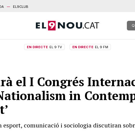
DA
EL9CLUB
Q
EN DIRECTE
EL 9 TV
EN DIRECTE
EL 9 FM
rà el I Congrés Interna
Nationalism in Contem
t’
esport, comunicació i sociologia discutiran sobre