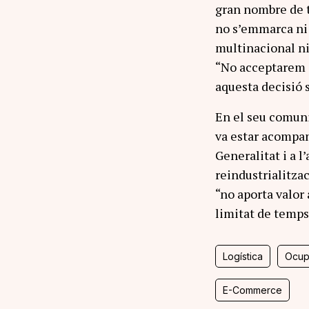
gran nombre de t
no s’emmarca ni
multinacional ni
“No acceptarem 
aquesta decisió s
En el seu comun
va estar acompany
Generalitat i a l
reindustrialitza
“no aporta valor 
limitat de temps
Logística
Ocup
E-Commerce