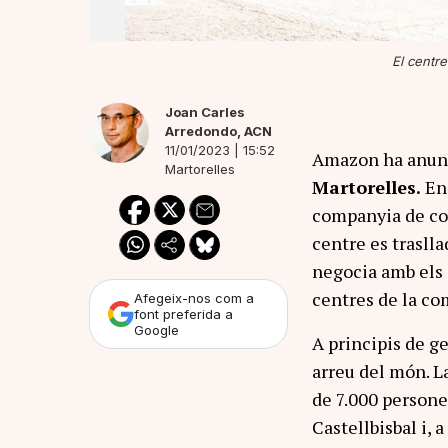
El centre
Joan Carles
Arredondo
,
ACN
11/01/2023 | 15:52
Amazon ha anunc
Martorelles
Martorelles.
En 
companyia de com
centre es trasll
negocia amb els s
centres de la com
Afegeix-nos com a
font preferida a
Google
A principis de g
arreu del món. L
de 7.000 persones
Castellbisbal i, a