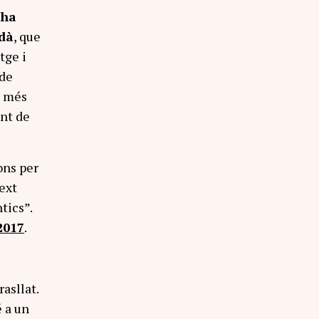
 ha
rdà
, que
tge i
 de
s més
nt de
ons per
text
tics”.
2017
.
asllat.
é a un