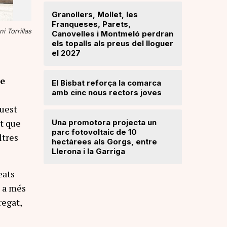
Granollers, Mollet, les
Franqueses, Parets,
Troben u
ni Torrillas
Canovelles i Montmeló perdran
avançat 
els topalls als preus del lloguer
Santa Mar
el 2027
Mercè Lli
de
El Bisbat reforça la comarca
intenció 
amb cinc nous rectors joves
provision
quest
t que
Una promotora projecta un
El Vallès
parc fotovoltaic de 10
5.000 exp
ltres
hectàrees als Gorgs, entre
regularit
Llerona i la Garriga
"Friso p
treballar
eats
a a més
regat,