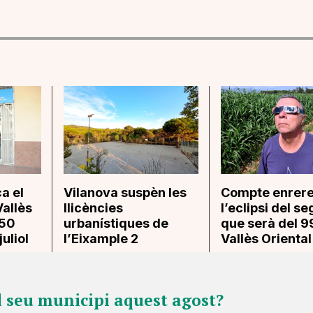
ca el
Vilanova suspèn les
Compte enrere
Vallès
llicències
l’eclipsi del se
350
urbanístiques de
que serà del 9
juliol
l’Eixample 2
Vallès Oriental
l seu municipi aquest agost?