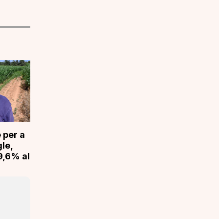
 per a
gle,
9,6% al