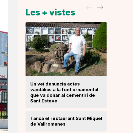
Les + vistes
Un veí denuncia actes
La fiscal
vandàlics a la font ornamental
ja hagi d
que va donar al cementiri de
prejudici
Sant Esteve
Josep Ma
Tanca el restaurant Sant Miquel
Mor a 59 
de Vallromanes
veí de la 
cultura p