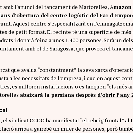
nt amb l’anunci del tancament de Martorelles, A
mazon
lans d’obertura del centre logístic del Far d’Empo
truint. Aquest centre s’especialitzarà en l’emmagatzema
tes de petit format. El recinte té una superfície de més
drats i donarà feina a unes 1.400 persones. Serà un del
juntament amb el de Saragossa, que provoca el tancame
cat que avalua “constantment” la seva xarxa d’operaci
usta a les necessitats de l’empresa, i que en aquest con
res, es milloren instal·lacions o es tanquen “els més an
torelles
abaixarà la persiana després
d’obrir l’any 
cal
el sindicat CCOO ha manifestat “el rebuig frontal” al tr
ctació arriba a gairebé un miler de persones, però tamb