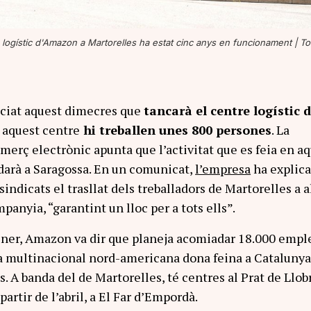
 logístic d'Amazon a Martorelles ha estat cinc anys en funcionament |
To
iat aquest dimecres que
tancarà el centre logístic 
aquest centre
hi treballen unes 800 persones
. La
erç electrònic apunta que l’activitat que es feia en a
adarà a Saragossa. En un comunicat,
l’empresa
ha explica
indicats el trasllat dels treballadors de Martorelles a a
panyia, “garantint un lloc per a tots ells”.
ener, Amazon va dir que planeja acomiadar 18.000 empl
a multinacional nord-americana dona feina a Cataluny
. A banda del de Martorelles, té centres al Prat de Llob
 partir de l’abril, a El Far d’Empordà.