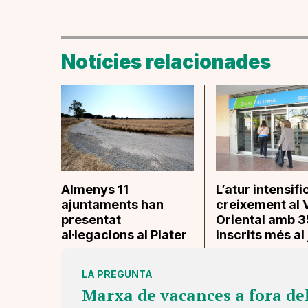
Notícies relacionades
Almenys 11
L’atur intensifi
ajuntaments han
creixement al 
presentat
Oriental amb 
al·legacions al Plater
inscrits més al 
LA PREGUNTA
Marxa de vacances a fora de