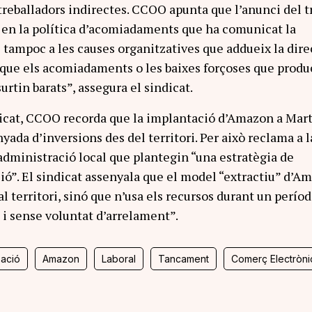
reballadors indirectes. CCOO apunta que l’anunci del tr
 en la política d’acomiadaments que ha comunicat la
 tampoc a les causes organitzatives que addueix la dire
que els acomiadaments o les baixes forçoses que produ
urtin barats”, assegura el sindicat.
icat, CCOO recorda que la implantació d’Amazon a Mart
ada d’inversions des del territori. Per això reclama a l
’administració local que plantegin “una estratègia de
ció”. El sindicat assenyala que el model “extractiu” d’A
al territori, sinó que n’usa els recursos durant un perío
 i sense voluntat d’arrelament”.
ació
Amazon
Laboral
Tancament
Comerç Electròni