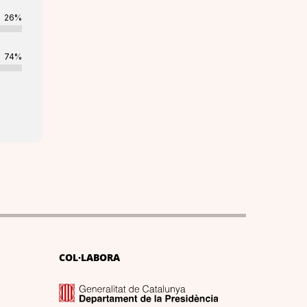
26%
74%
COL·LABORA