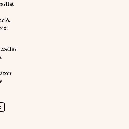
asllat
cció.
eixi
orelles
a
mazon
de
c