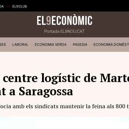
DA
EL9CLUB
Portada EL9NOU.CAT
SES
LABORAL
ECONOMIA VERDA
PAGESIA
ECONOMIA DOMÈST
centre logístic de Mart
tat a Saragossa
ia amb els sindicats mantenir la feina als 800 tr