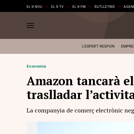
EL 9 NOU
EL 9 TV
EL 9 FM
BUTLLETINS
AGEN
L'EXPERT RESPON
EMPRE
Economia
Amazon tancarà el 
traslladar l’activi
La companyia de comerç electrònic negoc