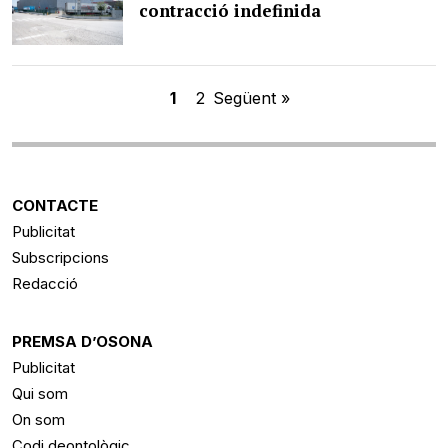
contracció indefinida
1
2
Següent »
CONTACTE
Publicitat
Subscripcions
Redacció
PREMSA D’OSONA
Publicitat
Qui som
On som
Codi deontològic