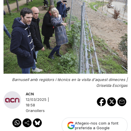
Barnusell amb regidors i tècnics en la visita d'aquest dimecres |
Griselda Escrigas
ACN
12/03/2025 |
18:58
Granollers
Afegeix-nos com a font
preferida a Google