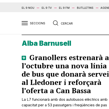
EL 9 NOU
EL 9 TV
EL 9 FM
BUTLLETINS
AGEN
Alba Barnusell
Granollers estrenarà a
l’octubre una nova línia
de bus que donarà servei
al Lledoner i reforçarà
l’oferta a Can Bassa
La L7 funcionarà amb dos autobusos elèctrics amb
capacitat per a 53 passatgers i freqüències de pas