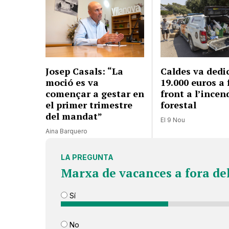
Josep Casals: “La
Caldes va dedi
moció es va
19.000 euros a 
començar a gestar en
front a l’incen
el primer trimestre
forestal
del mandat”
El 9 Nou
Aina Barquero
LA PREGUNTA
Marxa de vacances a fora de
Sí
No