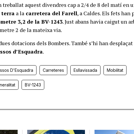
 treballat aquest divendres cap a 2/4 de 8 del matí en 
 terra
a la
carretera del Farell
, a Caldes. Els fets han 
òmetre 3,2 de la BV-1243
. Just abans havia caigut un ar
òmetre 2 de la mateixa via.
 dues dotacions dels Bombers. També s’hi han desplaçat
ssos d’Esquadra
.
ssos D'Esquadra
Carreteres
Esllavissada
Mobilitat
eralitat
BV-1243