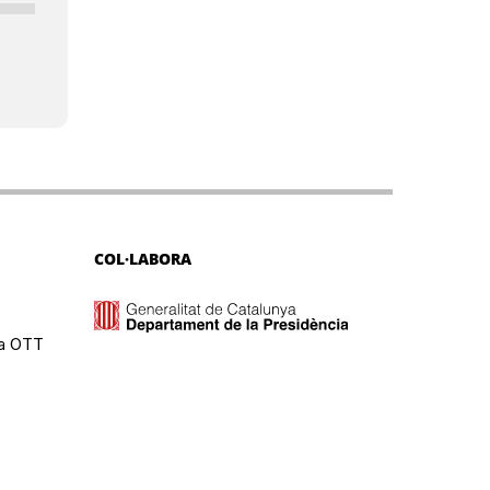
COL·LABORA
ma OTT