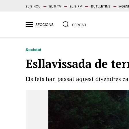
EL 9 NOU
EL 9 TV
EL 9 FM
BUTLLETINS
AGEN
Societat
Esllavissada de ter
Els fets han passat aquest divendres ca