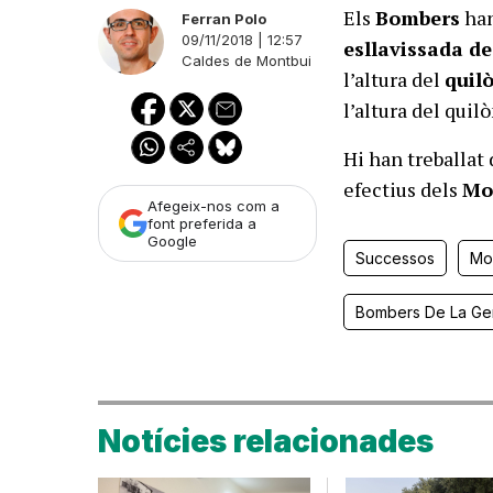
Els
Bombers
han
Ferran Polo
09/11/2018 | 12:57
esllavissada de
Caldes de Montbui
l’altura del
quil
l’altura del quil
Hi han treballat
efectius dels
Mo
Afegeix-nos com a
font preferida a
Google
Successos
Mo
Bombers De La Gen
Notícies relacionades