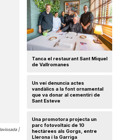
Tanca el restaurant Sant Miquel
Troben u
de Vallromanes
avançat 
Santa Mar
Un veí denuncia actes
vandàlics a la font ornamental
Mercè Lli
que va donar al cementiri de
intenció 
Sant Esteve
provision
Una promotora projecta un
Detinguts
parc fotovoltaic de 10
el seu fi
lavissada |
hectàrees als Gorgs, entre
d’un dobl
Llerona i la Garriga