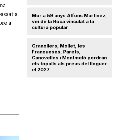
una
Saplex de
passat a
Mor a 59 anys Alfons Martínez,
equipar l
veí de la Roca vinculat a la
bre a
Canovell
cultura popular
Desnonen 
Granollers, Mollet, les
de la cas
Franqueses, Parets,
viuen a V
Canovelles i Montmeló perdran
els topalls als preus del lloguer
el 2027