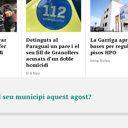
car
Detinguts al
La Garriga apr
fer
Paraguai un pare i el
bases per regul
di
seu fill de Granollers
pisos HPO
acusats d’un doble
Irene Rofes
homicidi
El 9 Nou
l seu municipi aquest agost?