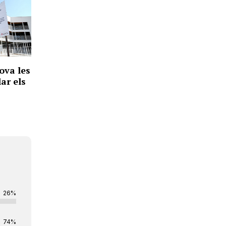
ova les
ar els
26%
74%