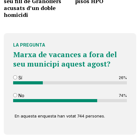
seu fill de Granollers
pisos HPO
acusats d’un doble
homicidi
LA PREGUNTA
Marxa de vacances a fora del
seu municipi aquest agost?
Sí
26%
No
74%
En aquesta enquesta han votat 744 persones.