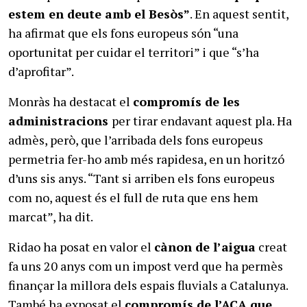
estem en deute amb el Besòs”
. En aquest sentit,
ha afirmat que els fons europeus són “una
oportunitat per cuidar el territori” i que “s’ha
d’aprofitar”.
Monràs ha destacat el
compromís de les
administracions
per tirar endavant aquest pla. Ha
admès, però, que l’arribada dels fons europeus
permetria fer-ho amb més rapidesa, en un horitzó
d’uns sis anys. “Tant si arriben els fons europeus
com no, aquest és el full de ruta que ens hem
marcat”, ha dit.
Ridao ha posat en valor el
cànon de l’aigua
creat
fa uns 20 anys com un impost verd que ha permès
finançar la millora dels espais fluvials a Catalunya.
També ha exposat el
compromís de l’ACA que