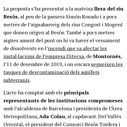
La proposta s’ha presentat a la mateixa
llera del riu
Besòs
, al peu de la passera Simón Rosado i a pocs
metres de l’aiguabarreig dels rius Congost i Mogent
que donen origen al Besòs. També a pocs metres
aigües amunt del punt on hi va haver el vessament
de dissolvents en l’
incendi que va afectar les
instal·lacions de l’empresa Ditecsa
, de
Montornès
,
l’11 de desembre de 2019, i on encara
segueixen les
tasques de descontaminació dels aqüífers
subterranis
.
L’acte ha comptat amb els
principals
representants de les institucions compromeses
amb l’alcaldessa de Barcelona i presidenta de l’Àrea
Metropolitana,
Ada Colau
, al capdavant. Del Vallès
Oriental, el president del Consorci Besòs Tordera i