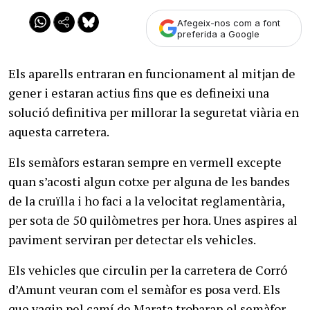
Afegeix-nos com a font
preferida a Google
Els aparells entraran en funcionament al mitjan de
gener i estaran actius fins que es defineixi una
solució definitiva per millorar la seguretat viària en
aquesta carretera.
Els semàfors estaran sempre en vermell excepte
quan s’acosti algun cotxe per alguna de les bandes
de la cruïlla i ho faci a la velocitat reglamentària,
per sota de 50 quilòmetres per hora. Unes aspires al
paviment serviran per detectar els vehicles.
Els vehicles que circulin per la carretera de Corró
d’Amunt veuran com el semàfor es posa verd. Els
que vagin pel camí de Marata trobaran el semàfor