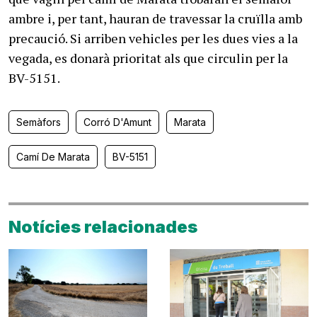
ambre i, per tant, hauran de travessar la cruïlla amb
precaució. Si arriben vehicles per les dues vies a la
vegada, es donarà prioritat als que circulin per la
BV-5151.
Semàfors
Corró D'Amunt
Marata
Camí De Marata
BV-5151
Notícies relacionades