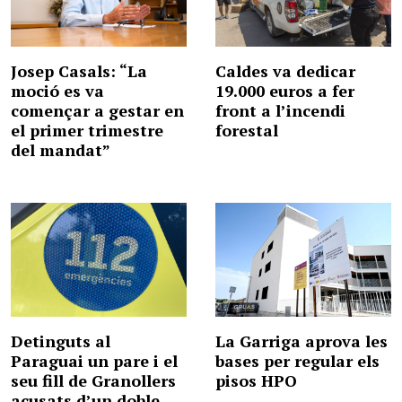
Josep Casals: “La
Caldes va dedicar
moció es va
19.000 euros a fer
començar a gestar en
front a l’incendi
el primer trimestre
forestal
del mandat”
Detinguts al
La Garriga aprova les
Paraguai un pare i el
bases per regular els
seu fill de Granollers
pisos HPO
acusats d’un doble