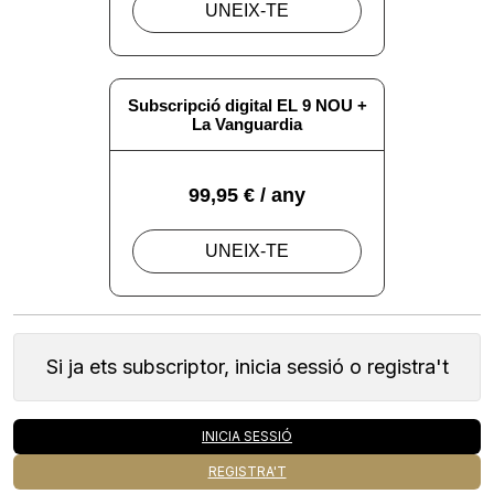
Si ja ets subscriptor, inicia sessió o registra't
INICIA SESSIÓ
REGISTRA'T