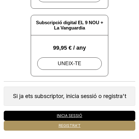
Si ja ets subscriptor, inicia sessió o registra't
INICIA SESSIÓ
REGISTRA'T