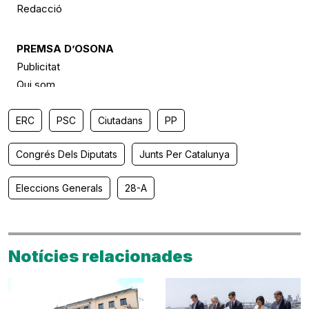
ERC
PSC
Ciutadans
PP
Congrés Dels Diputats
Junts Per Catalunya
Eleccions Generals
28-A
Notícies relacionades