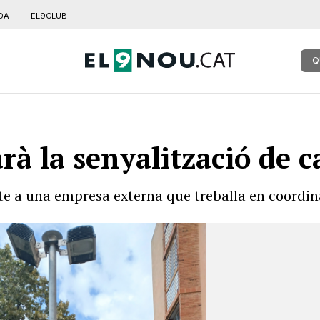
DA
EL9CLUB
Q
rà la senyalització de c
te a una empresa externa que treballa en coordina