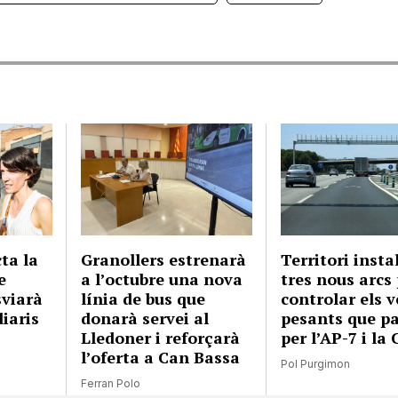
cta la
Granollers estrenarà
Territori instal
e
a l’octubre una nova
tres nous arcs
sviarà
línia de bus que
controlar els v
diaris
donarà servei al
pesants que p
à
Lledoner i reforçarà
per l’AP-7 i la 
l’oferta a Can Bassa
Pol Purgimon
Ferran Polo