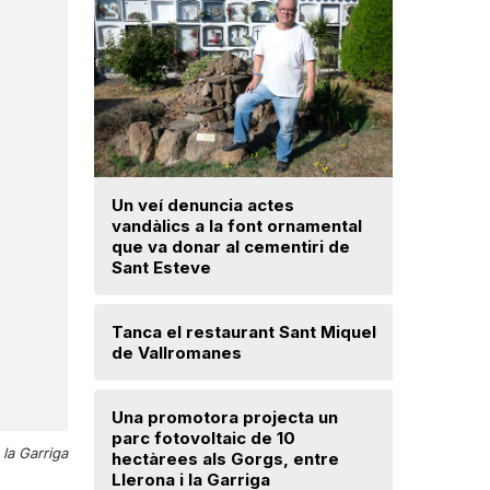
Un veí denuncia actes
La fiscal
vandàlics a la font ornamental
ja hagi d
que va donar al cementiri de
prejudici
Sant Esteve
Josep Ma
Tanca el restaurant Sant Miquel
Mercè Lli
de Vallromanes
intenció 
provision
Una promotora projecta un
parc fotovoltaic de 10
Troben u
la Garriga
hectàrees als Gorgs, entre
avançat 
Llerona i la Garriga
Santa Mar