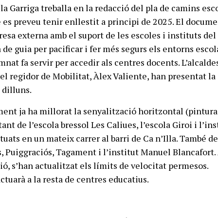
la Garriga treballa en la redacció del pla de camins esc
 es preveu tenir enllestit a principi de 2025. El docume
esa externa amb el suport de les escoles i instituts del
 de guia per pacificar i fer més segurs els entorns escola
nat fa servir per accedir als centres docents. L’alcalde
el regidor de Mobilitat, Àlex Valiente, han presentat la
 dilluns.
ment ja ha millorat la senyalització horitzontal (pintura
ant de l’escola bressol Les Caliues, l’escola Giroi i l’ins
tuats en un mateix carrer al barri de Ca n’Illa. També de
, Puiggraciós, Tagament i l’institut Manuel Blancafort.
ó, s’han actualitzat els límits de velocitat permesos.
ctuarà a la resta de centres educatius.