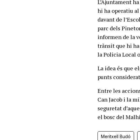
L’Ajuntament ha 
hi ha operatiu al
davant de l’Esco
parc dels Pineton
informen de la v
trànsit que hi ha
la Policia Local 
La idea és que el
punts considerats
Entre les accion
Can Jacob i la mi
seguretat d’aque
el bosc del Malh
Meritxell Budó