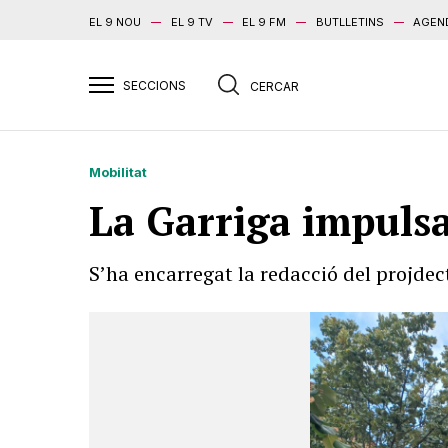
EL 9 NOU
EL 9 TV
EL 9 FM
BUTLLETINS
AGEN
Mobilitat
La Garriga impulsa
S’ha encarregat la redacció del projdec