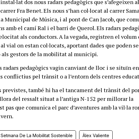
instal·lat dos nous radars pedagògics que s’afegeixen al
 carrer Fra Benet. Els nous s’han col·locat al carrer Sama
la Municipal de Música, i al pont de Can Jacob, que com
s amb el camí Ral i el barri de Querol. Els radars pedag
elocitat als conductors. A la vegada, registren el volum
 al vial on estan col·locats, aportant dades que poden ser
o als gestors de la mobilitat al municipi.
s radars pedagògics vagin canviant de lloc i se situïn en
 conflictius pel trànsit o a l’entorn dels centres educat
s previstes, també hi ha el tancament del trànsit del po
llora del ressalt situat a l’antiga N-152 per millorar la
st pas que comunica el parc d’aventures amb la vil·la r
ivern.
Setmana De La Mobilitat Sostenible
Àlex Valiente