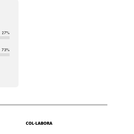
27%
73%
COL·LABORA