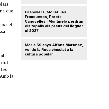
olars
nt, que
Granollers, Mollet, les
Saplex de
Franqueses, Parets,
equipar l
Canovelles i Montmeló perdran
Canovell
rs i els
els topalls als preus del lloguer
ssa
el 2027
Detingut 
robar din
Mor a 59 anys Alfons Martínez,
d’una dr
veí de la Roca vinculat a la
cultura popular
 al
titut
 les
 Amb la