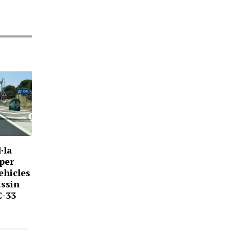
·la
 per
ehicles
assin
C-33