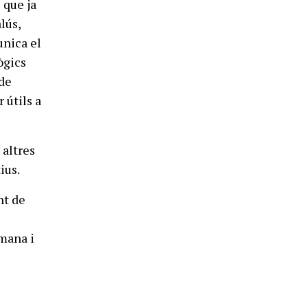
 que ja
lús,
unica el
ògics
 de
 útils a
 altres
ius.
nt de
omana i