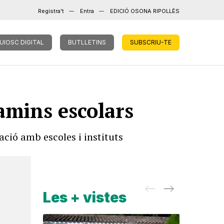
Registra't
Entra
EDICIÓ OSONA RIPOLLÈS
UIOSC DIGITAL
BUTLLETINS
SUBSCRIU-TE
amins escolars
ció amb escoles i instituts
Les + vistes