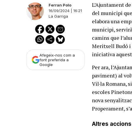
L’Ajuntament de 
Ferran Polo
16/09/2024 | 16:21
del municipi que
La Garriga
elabora una empr
municipi, servirà
camins que l’alum
Meritxell Budó i 
iniciativa aquest
Afegeix-nos com a
font preferida a
Google
Per ara, l’Ajunta
paviment) al volt
Vil·la Romana, si
escoles Pinetons
nova senyalitzaci
Properament, s’a
Altres accions