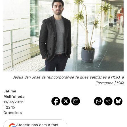
Jesús San José va reincorporar-se fa dues setmanes a l’ICIQ, a
Tarragona |
ICIQ
Jaume
Mollfulleda
19/02/2026
| 22:15
Granollers
Afegeix-nos com a font