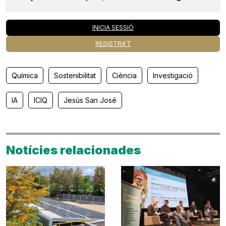
INICIA SESSIÓ
REGISTRA'T
Química
Sostenibilitat
Ciència
Investigació
IA
ICIQ
Jesús San José
Notícies relacionades