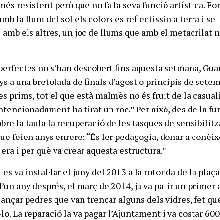
és resistent però que no fa la seva funció artística. Fo
mb la llum del sol els colors es reflectissin a terra i se
 amb els altres, un joc de llums que amb el metacrilat 
sperfectes no s’han descobert fins aquesta setmana, Gua
ys a una bretolada de finals d’agost o principis de sete
s prims, tot el que està malmès no és fruit de la casuali
intencionadament ha tirat un roc.” Per això, des de la f
bre la taula la recuperació de les tasques de sensibilitz
ue feien anys enrere: “És fer pedagogia, donar a conèix
 era i per què va crear aquesta estructura.”
 es va instal·lar el juny del 2013 a la rotonda de la plaça
’un any després, el març de 2014, ja va patir un primer 
lançar pedres que van trencar alguns dels vidres, fet qu
-lo. La reparació la va pagar l’Ajuntament i va costar 600