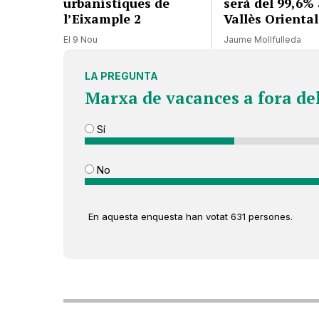
urbanístiques de
serà del 99,6% 
l’Eixample 2
Vallès Oriental
El 9 Nou
Jaume Mollfulleda
LA PREGUNTA
Marxa de vacances a fora de
Sí
No
En aquesta enquesta han votat 631 persones.