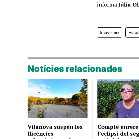
informa
Júlia O
Incivisme
Escul
Notícies relacionades
Vilanova suspèn les
Compte enrere
llicències
l’eclipsi del se