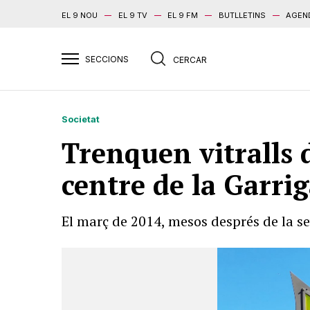
EL 9 NOU
EL 9 TV
EL 9 FM
BUTLLETINS
AGEN
Societat
Trenquen vitralls d
centre de la Garri
El març de 2014, mesos després de la se