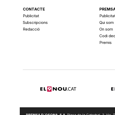
CONTACTE
PREMSA
Publicitat
Publicita
Subscripcions
Qui som
Redacció
On som
Codi deo
Premis
PREMSA D´OSONA, S.A.
Plaça de la Catedral, 2. Vic. T