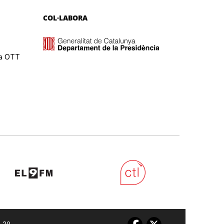
COL·LABORA
ma OTT
0 20