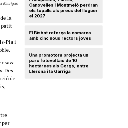
a Escrigas
Canovelles i Montmeló perdran
avançat 
els topalls als preus del lloguer
Santa Mar
el 2027
 de la
 patit
Mercè Lli
El Bisbat reforça la comarca
intenció 
amb cinc nous rectors joves
provision
ls-Pla i
oble.
Una promotora projecta un
El Vallès
parc fotovoltaic de 10
5.000 exp
fensava
hectàrees als Gorgs, entre
regularit
es. Des
Llerona i la Garriga
"Friso p
treballar
ació de
is,
ltre
r per