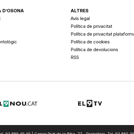
 D’OSONA
ALTRES
t
Avís legal
Política de privacitat
Política de privacitat platafor
ntològic
Política de cookies
Política de devolucions
RSS
el. 93 889 49 49 | Carrer Prat de la Riba, 77 , Granollers. Tel. 93 860 3