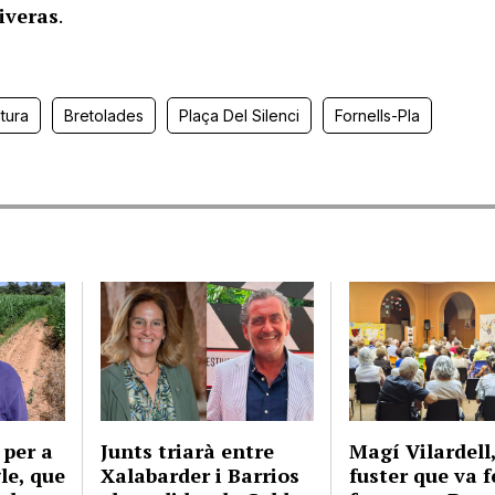
liveras
.
tura
Bretolades
Plaça Del Silenci
Fornells-Pla
 per a
Junts triarà entre
Magí Vilardell,
gle, que
Xalabarder i Barrios
fuster que va f