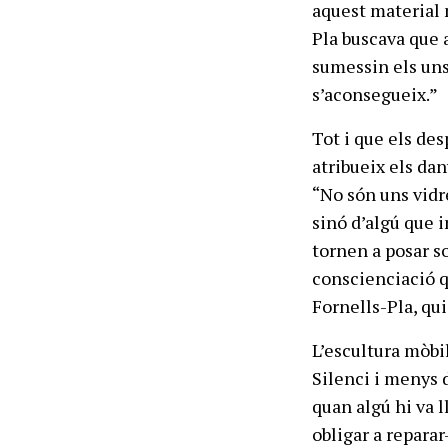
aquest material m
Pla buscava que a
sumessin els uns
s’aconsegueix.”
Tot i que els de
atribueix els dan
“No són uns vidre
sinó d’algú que 
tornen a posar so
conscienciació q
Fornells-Pla, qui
L’escultura mòbil
Silenci i menys d
quan algú hi va l
obligar a reparar