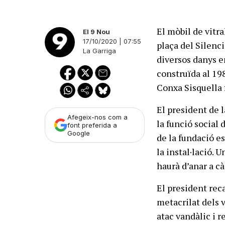
El mòbil de vitra
El 9 Nou
17/10/2020 | 07:55
plaça del Silenci
La Garriga
diversos danys en
construïda al 19
Conxa Sisquella 
El president de 
Afegeix-nos com a
la funció social d
font preferida a
Google
de la fundació e
la instal·lació.
haurà d’anar a c
El president rec
metacrilat dels v
atac vandàlic i r