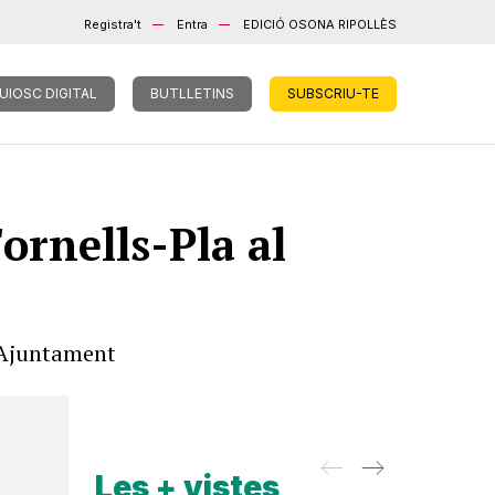
Registra't
Entra
EDICIÓ OSONA RIPOLLÈS
UIOSC DIGITAL
BUTLLETINS
SUBSCRIU-TE
ornells-Pla al
l’Ajuntament
Les + vistes