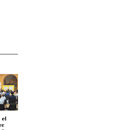
 el
er