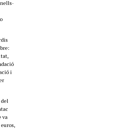
rnells-
no
rdis
mbre:
tat,
undació
ació i
er
 del
atac
e va
 euros,