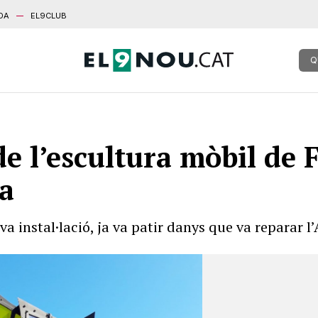
DA
EL9CLUB
Q
e l’escultura mòbil de F
ga
va instal·lació, ja va patir danys que va reparar 