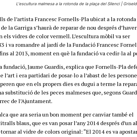
L'escultura malmesa a la rotonda de la plaça del Silenci |
Griseld
lls de l’artista Francesc Fornells-Pla ubicat a la rotonda
 de la Garriga s’haurà de reparar de nou després d’haver
 els vidres de color vermell. L’escultura mòbil va ser
83 i va romandre al jardí de la Fundació Francesc Fornel
fins al 2013, moment en què la fundació va cedir-la al p
la fundació, Jaume Guardis, explica que Fornells-Pla de
e l’art i era partidari de posar-lo a l’abast de les person
speren que en els propers dies es dugui a terme la repar
 Una substitució de les peces malmeses que, segons Guard
àrrec de l’Ajuntament.
alca que ara seria un bon moment per canviar també el
itralls blaus, que es van posar l’any 2014 després d’un a
etornar al vidre de colors original: “El 2014 es va aposta