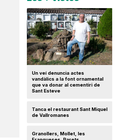
Un veí denuncia actes
La fiscal
vandàlics a la font ornamental
ja hagi d
que va donar al cementiri de
prejudici
Sant Esteve
Josep Ma
Tanca el restaurant Sant Miquel
Mor a 59 
de Vallromanes
veí de la 
cultura p
Granollers, Mollet, les
Franqueses, Parets,
Troben u