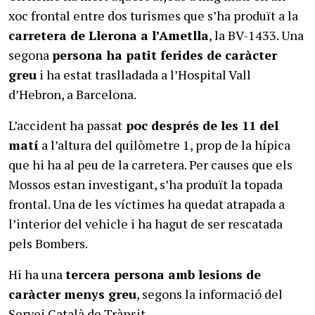
xoc frontal entre dos turismes que s’ha produït a la
carretera de Llerona a l’Ametlla
, la BV-1433. Una
segona
persona ha patit ferides de caràcter
greu
i ha estat traslladada a l’Hospital Vall
d’Hebron, a Barcelona.
L’accident ha passat
poc després de les 11 del
matí
a l’altura del quilòmetre 1, prop de la hípica
que hi ha al peu de la carretera. Per causes que els
Mossos estan investigant, s’ha produït la topada
frontal. Una de les víctimes ha quedat atrapada a
l’interior del vehicle i ha hagut de ser rescatada
pels Bombers.
Hi ha una
tercera persona amb lesions de
caràcter menys greu
, segons la informació del
Servei Català de Trànsit.