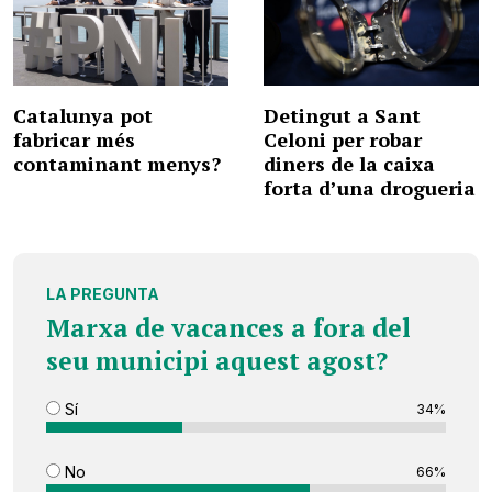
Catalunya pot
Detingut a Sant
fabricar més
Celoni per robar
contaminant menys?
diners de la caixa
forta d’una drogueria
LA PREGUNTA
Marxa de vacances a fora del
seu municipi aquest agost?
Sí
34%
No
66%