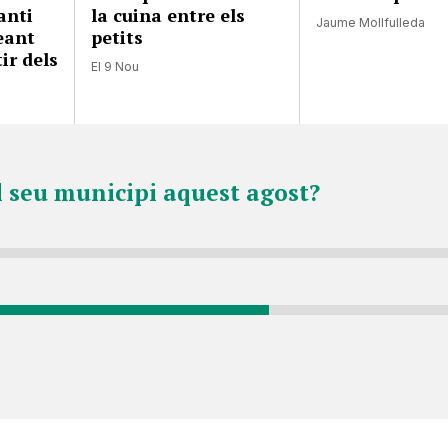
anti
la cuina entre els
Jaume Mollfulleda
eant
petits
ir dels
El 9 Nou
l seu municipi aquest agost?