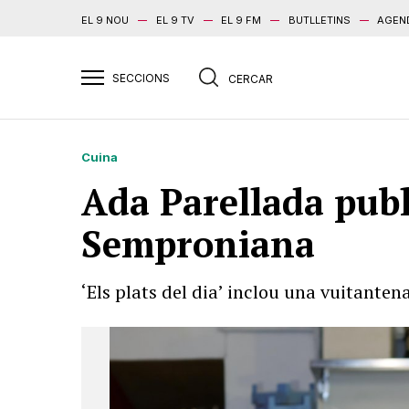
EL 9 NOU
EL 9 TV
EL 9 FM
BUTLLETINS
AGEN
Cuina
Ada Parellada publ
Semproniana
‘Els plats del dia’ inclou una vuitanten