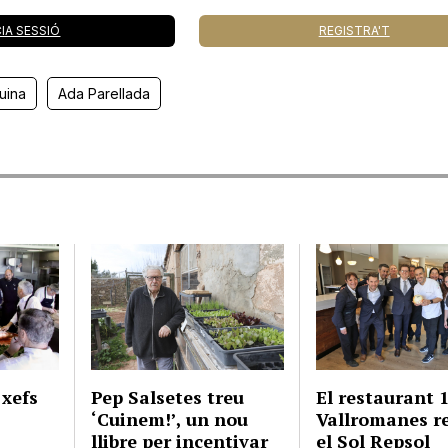
CIA SESSIÓ
REGISTRA'T
uina
Ada Parellada
xefs
Pep Salsetes treu
El restaurant 
‘Cuinem!’, un nou
Vallromanes r
llibre per incentivar
el Sol Repsol