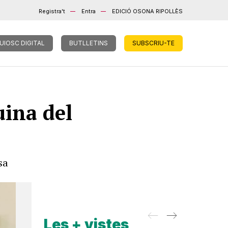
Registra't
Entra
EDICIÓ OSONA RIPOLLÈS
UIOSC DIGITAL
BUTLLETINS
SUBSCRIU-TE
uina del
sa
Les + vistes