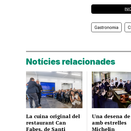
INI
Gastronomia
C
Notícies relacionades
La cuina original del
Una desena de 
restaurant Can
amb estrelles
Fabes, de Santi
Michelin