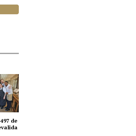
1497 de
evalida