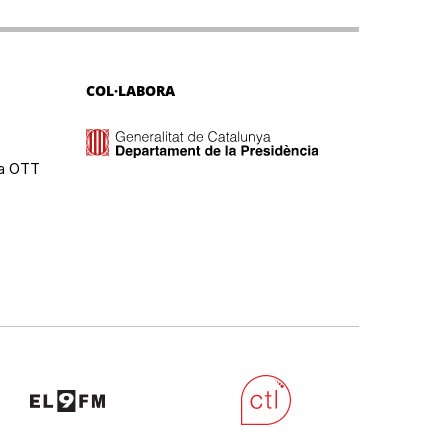
COL·LABORA
ma OTT