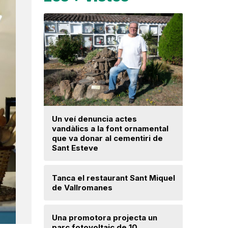
Un veí denuncia actes
La fiscal
vandàlics a la font ornamental
ja hagi d
que va donar al cementiri de
prejudici
Sant Esteve
Josep Ma
Tanca el restaurant Sant Miquel
Mercè Lli
de Vallromanes
intenció 
provision
Una promotora projecta un
parc fotovoltaic de 10
Troben u