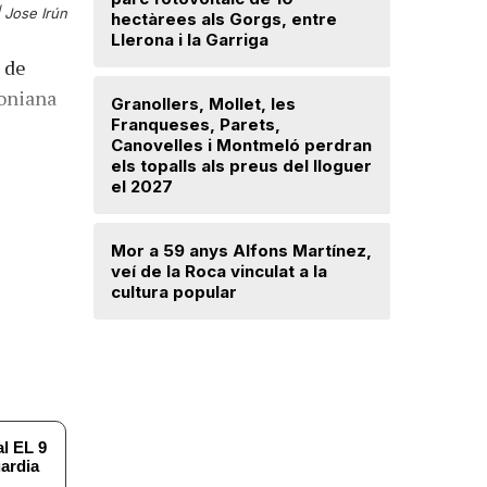
|
Jose Irún
hectàrees als Gorgs, entre
avançat 
Llerona i la Garriga
Santa Mar
 de
roniana
Granollers, Mollet, les
Saplex de
Franqueses, Parets,
equipar l
Canovelles i Montmeló perdran
Canovell
els topalls als preus del lloguer
el 2027
Detingut 
robar din
Mor a 59 anys Alfons Martínez,
d’una dr
veí de la Roca vinculat a la
cultura popular