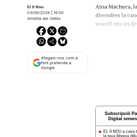
Aina Machuca, la
El 9 Nou
03/06/2026 | 16:00
divendres la canç
Ametlla del Vallès
senzill era un d
Afegeix-nos com a
font preferida a
Google