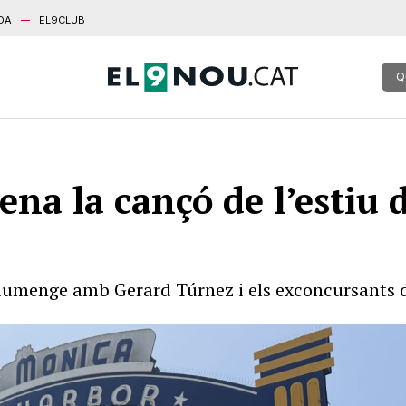
DA
EL9CLUB
Q
na la cançó de l’estiu d
iumenge amb Gerard Túrnez i els exconcursants d