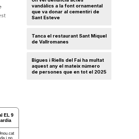
Troben u
e
vandàlics a la font ornamental
avançat 
que va donar al cementiri de
est
Santa Mar
Sant Esteve
Un incend
Tanca el restaurant Sant Miquel
Navarra d
de Vallromanes
desallotj
Bigues i Riells del Fai ha multat
Mercè Lli
aquest any el mateix número
intenció 
de persones que en tot el 2025
provision