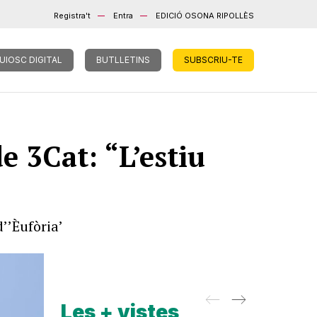
Registra't
Entra
EDICIÓ OSONA RIPOLLÈS
UIOSC DIGITAL
BUTLLETINS
SUBSCRIU-TE
e 3Cat: “L’estiu
’’Èufòria’
Les + vistes