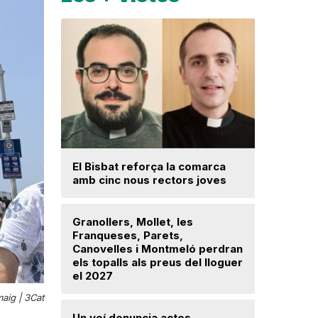
Una prom
El Bisbat reforça la comarca
parc foto
amb cinc nous rectors joves
hectàrees
Llerona i 
Granollers, Mollet, les
Franqueses, Parets,
La fiscal
Canovelles i Montmeló perdran
ja hagi d
els topalls als preus del lloguer
prejudici
el 2027
Josep Ma
maig |
3Cat
Un veí denuncia actes