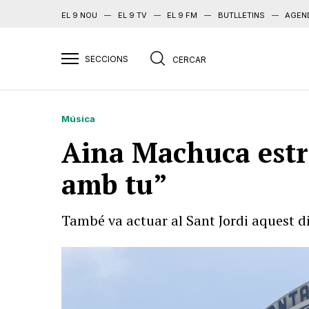
EL 9 NOU
EL 9 TV
EL 9 FM
BUTLLETINS
AGEN
Música
Aina Machuca estre
amb tu”
També va actuar al Sant Jordi aquest d