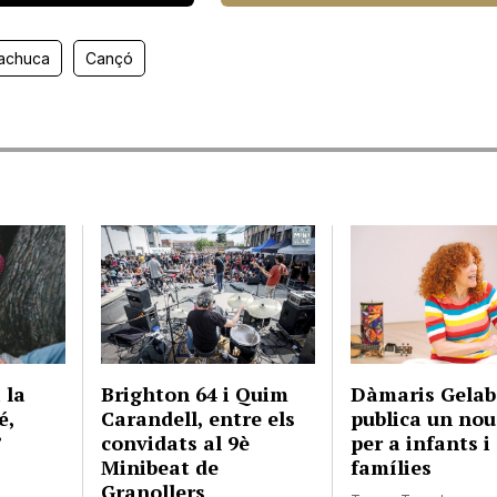
achuca
Cançó
 la
Brighton 64 i Quim
Dàmaris Gelab
é,
Carandell, entre els
publica un nou
’
convidats al 9è
per a infants i
Minibeat de
famílies
Granollers