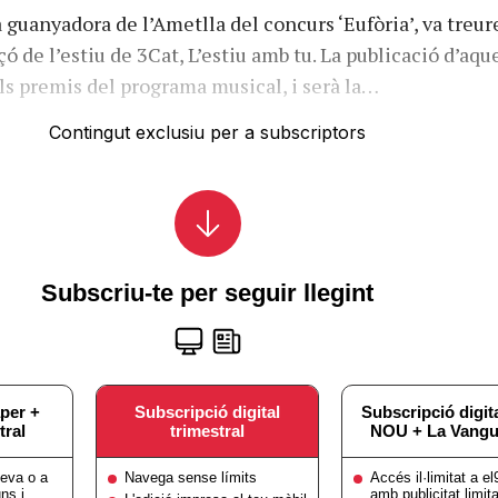
 guanyadora de l’Ametlla del concurs ‘Eufòria’, va treur
ó de l’estiu de 3Cat, L’estiu amb tu. La publicació d’aqu
els premis del programa musical, i serà la…
Contingut exclusiu per a subscriptors