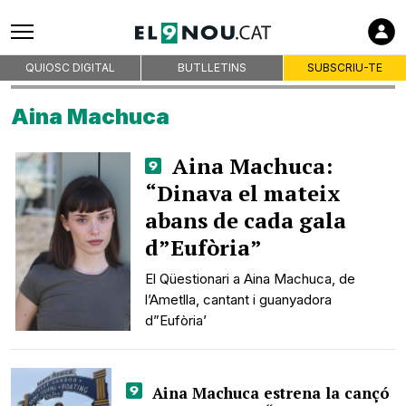
QUIOSC DIGITAL
BUTLLETINS
SUBSCRIU-TE
Aina Machuca
Aina Machuca:
“Dinava el mateix
abans de cada gala
d”Eufòria”
El Qüestionari a Aina Machuca, de
l’Ametlla, cantant i guanyadora
d”Eufòria’
Aina Machuca estrena la cançó