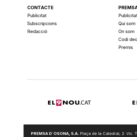
CONTACTE
PREMSA
Publicitat
Publicita
Subscripcions
Qui som
Redacció
On som
Codi deo
Premis
PREMSA D´OSONA, S.A.
Plaça de la Catedral, 2. Vic. T