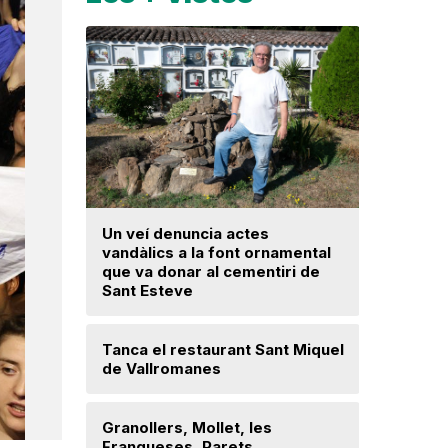
Un veí denuncia actes
La fiscal
vandàlics a la font ornamental
ja hagi d
que va donar al cementiri de
prejudici
Sant Esteve
Josep Ma
Tanca el restaurant Sant Miquel
Mor a 59 
de Vallromanes
veí de la 
cultura p
Granollers, Mollet, les
Franqueses, Parets,
Troben u