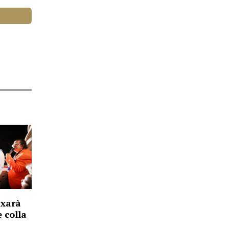
ixarà
e colla