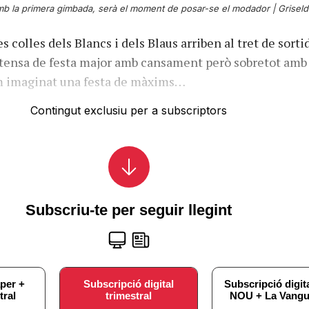
b la primera gimbada, serà el moment de posar-se el modador |
Griseld
 colles dels Blancs i dels Blaus arriben al tret de sorti
tensa de festa major amb cansament però sobretot amb
em imaginat una festa de màxims…
Contingut exclusiu per a subscriptors