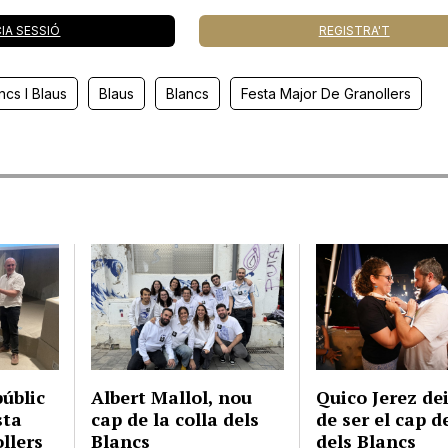
CIA SESSIÓ
REGISTRA'T
ncs I Blaus
Blaus
Blancs
Festa Major De Granollers
públic
Albert Mallol, nou
Quico Jerez de
sta
cap de la colla dels
de ser el cap d
llers
Blancs
dels Blancs