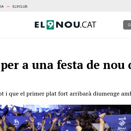
DA
EL9CLUB
Q
 per a una festa de nou 
ot i que el primer plat fort arribarà diumenge amb