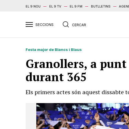
EL 9 NOU
EL 9 TV
EL 9 FM
BUTLLETINS
AGEN
Festa major de Blancs i Blaus
Granollers, a punt
durant 365
Els primers actes són aquest dissabte t