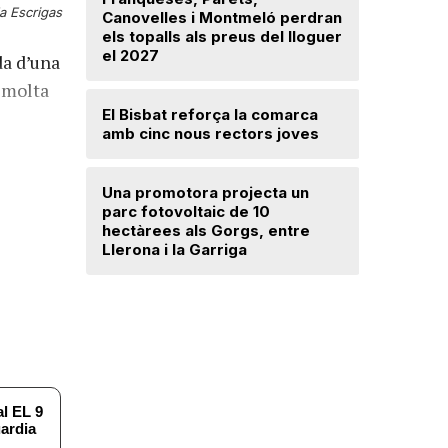
a Escrigas
Canovelles i Montmeló perdran
avançat 
els topalls als preus del lloguer
Santa Mar
el 2027
da d’una
 molta
Mercè Lli
El Bisbat reforça la comarca
intenció 
amb cinc nous rectors joves
provision
Una promotora projecta un
El Vallès
parc fotovoltaic de 10
5.000 exp
hectàrees als Gorgs, entre
regularit
Llerona i la Garriga
"Friso p
treballar