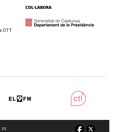
COL·LABORA
ma OTT
0 20