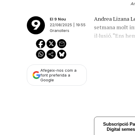
Am
Andrea Lizana Les
El 9 Nou
22/08/2025 | 19:55
setmana molt in
Granollers
il·lusió. “Ens h
Afegeix-nos com a
font preferida a
Google