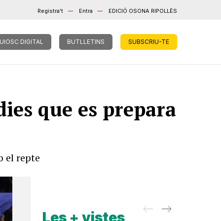
Registra't
Entra
EDICIÓ OSONA RIPOLLÈS
UIOSC DIGITAL
BUTLLETINS
SUBSCRIU-TE
dies que es prepara
 el repte
Les + vistes