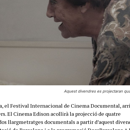
Aquest divendres es projectaran quat
, el Festival Internacional de Cinema Documental, arr
rs. El Cinema Edison acollirà la projecció de quatre
dos llargmetratges documentals a partir d’aquest diven
utació de Barcelona i a la programació DocsBarcelona A