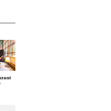
urant
e