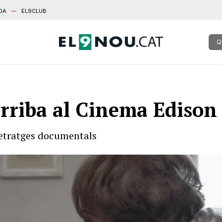
DA
EL9CLUB
Q
rriba al Cinema Edison
metratges documentals