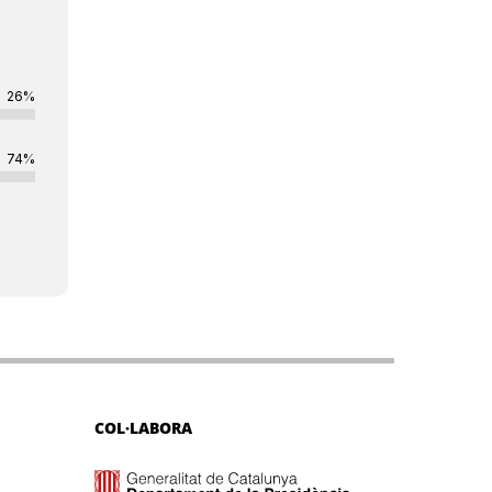
26%
74%
COL·LABORA