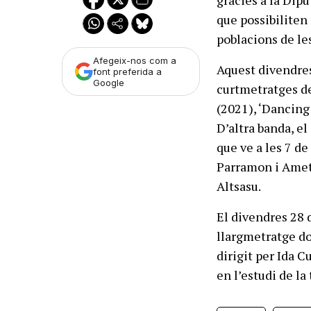
que possibiliten 
poblacions de le
Afegeix-nos com a
Aquest divendres
font preferida a
Google
curtmetratges de
(2021), ‘Dancing 
D’altra banda, e
que ve a les 7 de 
Parramon i Amets
Altsasu.
El divendres 28 d
llargmetratge do
dirigit per Ida C
en l’estudi de la 