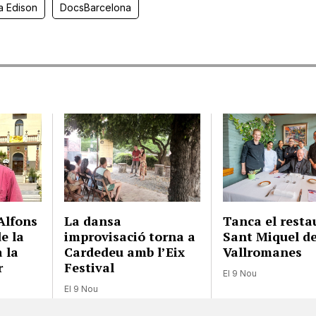
a Edison
DocsBarcelona
Alfons
La dansa
Tanca el resta
e la
improvisació torna a
Sant Miquel d
 la
Cardedeu amb l’Eix
Vallromanes
r
Festival
El 9 Nou
El 9 Nou