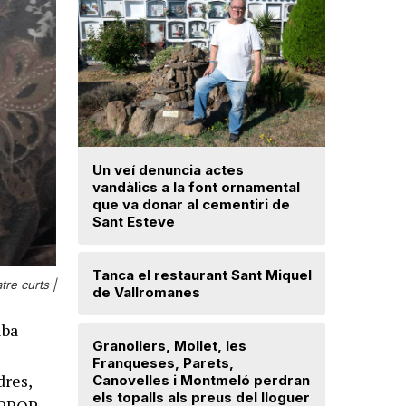
Un veí denuncia actes
La fiscal
vandàlics a la font ornamental
ja hagi d
que va donar al cementiri de
prejudici
Sant Esteve
Josep Ma
Tanca el restaurant Sant Miquel
Mor a 59 
re curts |
de Vallromanes
veí de la 
cultura p
iba
Granollers, Mollet, les
Franqueses, Parets,
Troben u
dres,
Canovelles i Montmeló perdran
avançat 
els topalls als preus del lloguer
Santa Mar
 PROP,