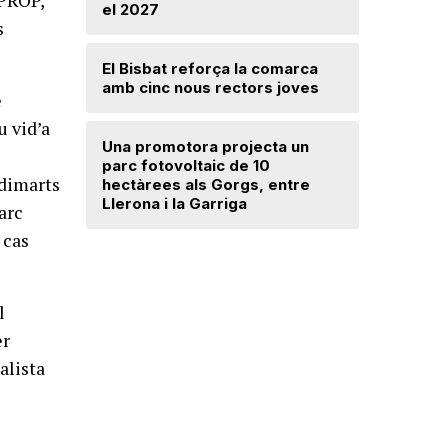
el 2027
s
Mercè Lli
El Bisbat reforça la comarca
intenció 
amb cinc nous rectors joves
provision
e
u vid’a
Una promotora projecta un
El Vallès
parc fotovoltaic de 10
5.000 exp
 dimarts
hectàrees als Gorgs, entre
regularit
Llerona i la Garriga
"Friso p
Marc
treballar
 cas
l
er
alista