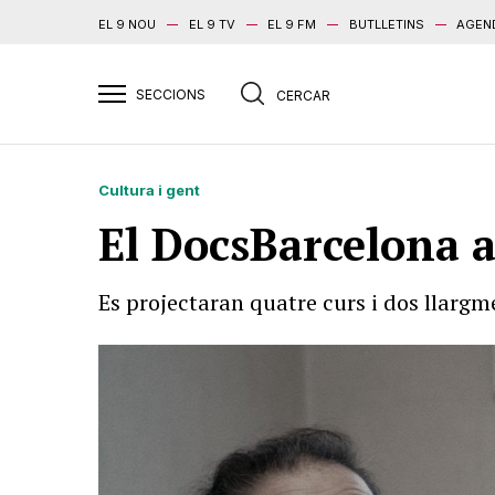
EL 9 NOU
EL 9 TV
EL 9 FM
BUTLLETINS
AGEN
Cultura i gent
El DocsBarcelona a
Es projectaran quatre curs i dos llarg