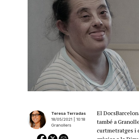
El DocsBarcelona
Teresa Terradas
18/05/2021 | 10:18
també a Granolle
Granollers
curtmetratges i 
gràcies a la Dip