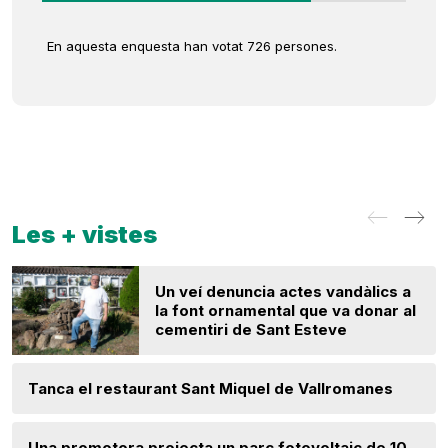
En aquesta enquesta han votat 726 persones.
Les + vistes
Un veí denuncia actes vandàlics a
la font ornamental que va donar al
cementiri de Sant Esteve
Tanca el restaurant Sant Miquel de Vallromanes
Una promotora projecta un parc fotovoltaic de 10