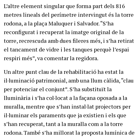
L’altre element singular que forma part dels 816
metres lineals del perímetre intervingut és la torre
rodona, a la plaça Maluquer i Salvador. “S’ha
reconfigurat i recuperat la imatge original de la
torre, recrescuda amb dues fileres més, i s’ha retirat
el tancament de vidre i les tanques perquè l’espai
respiri més”, va comentar la regidora.
Un altre punt clau de la rehabilitació ha estat la
il·luminació patrimonial, amb una llum càlida, “clau
per potenciar el conjunt”. S’ha substituït la
lluminària i s’ha col·locat a la façana oposada a la
muralla, mentre que s’han instal·lat projectors per
il·luminar els paraments que ja existien i els que
s’han recuperat, tant a la muralla com a la torre
rodona. També s’ha millorat la proposta lumínica de