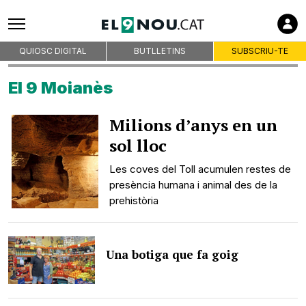
QUIOSC DIGITAL
BUTLLETINS
SUBSCRIU-TE
El 9 Moianès
Milions d’anys en un
sol lloc
Les coves del Toll acumulen restes de
presència humana i animal des de la
prehistòria
Una botiga que fa goig