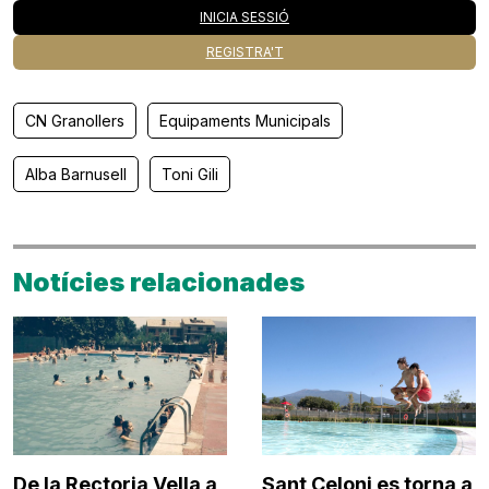
INICIA SESSIÓ
REGISTRA'T
CN Granollers
Equipaments Municipals
Alba Barnusell
Toni Gili
Notícies relacionades
De la Rectoria Vella a
Sant Celoni es torna a