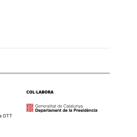
COL·LABORA
ma OTT