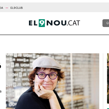
DA
EL9CLUB
Q
ó
a