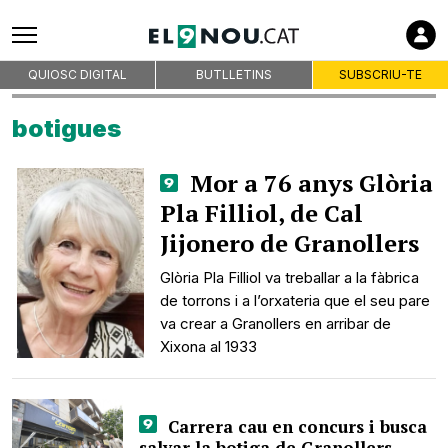
QUIOSC DIGITAL
BUTLLETINS
SUBSCRIU-TE
botigues
Mor a 76 anys Glòria
Pla Filliol, de Cal
Jijonero de Granollers
Glòria Pla Filliol va treballar a la fàbrica
de torrons i a l’orxateria que el seu pare
va crear a Granollers en arribar de
Xixona al 1933
Carrera cau en concurs i busca
salvar la botiga de Granollers