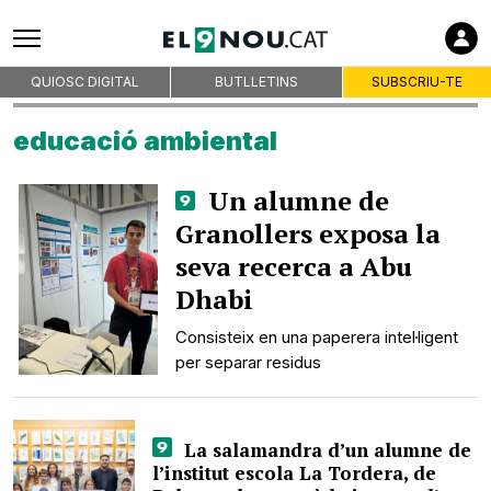
QUIOSC DIGITAL
BUTLLETINS
SUBSCRIU-TE
educació ambiental
Un alumne de
Granollers exposa la
seva recerca a Abu
Dhabi
Consisteix en una paperera intel·ligent
per separar residus
La salamandra d’un alumne de
l’institut escola La Tordera, de