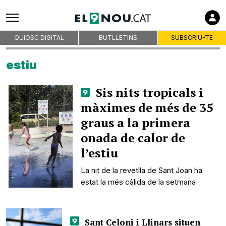
QUIOSC DIGITAL
BUTLLETINS
SUBSCRIU-TE
estiu
Sis nits tropicals i
màximes de més de 35
graus a la primera
onada de calor de
l’estiu
La nit de la revetlla de Sant Joan ha
estat la més càlida de la setmana
Sant Celoni i Llinars situen