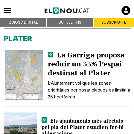
QUIOSC DIGITAL
BUTLLETINS
SUBSCRIU-TE
PLATER
La Garriga proposa
reduir un 33% l’espai
destinat al Plater
L’Ajuntament vol que les zones
prioritàries per posar plaques es limitin a
25 hectàrees
Els ajuntaments més afectats
pel pla del Plater estudien fer-hi
al·legacions