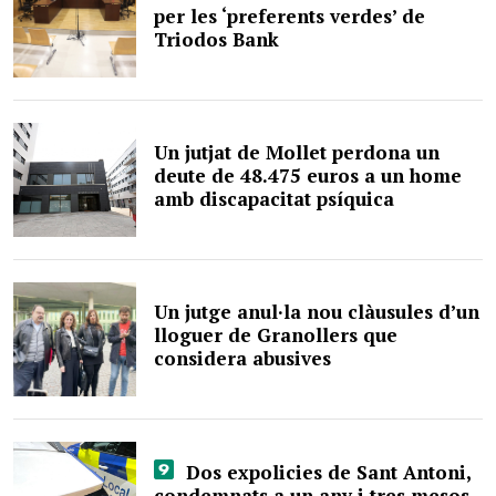
per les ‘preferents verdes’ de
Triodos Bank
Un jutjat de Mollet perdona un
deute de 48.475 euros a un home
amb discapacitat psíquica
Un jutge anul·la nou clàusules d’un
lloguer de Granollers que
considera abusives
Dos expolicies de Sant Antoni,
condemnats a un any i tres mesos