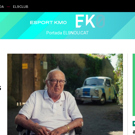
DA
EL9CLUB
Portada EL9NOU.CAT
s