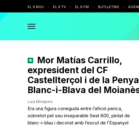
EL 9 NOU
EL 9 TV
EL 9 FM
BUTLLETINS
AGEN
Mor Matías Carrillo,
expresident del CF
Castellterçol i de la Penya
Blanc-i-Blava del Moianè
Laia Miralpeix
Era una figura coneguda entre l’afició perica,
sobretot pel seu inseparable Seat 600, pintat de
blanc-i-blau i decorat amb l’escut de l’Espanyol