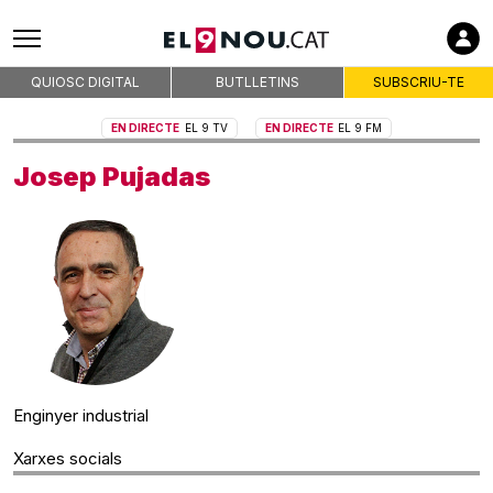
QUIOSC DIGITAL
BUTLLETINS
SUBSCRIU-TE
EN DIRECTE
EL 9 TV
EN DIRECTE
EL 9 FM
Josep Pujadas
Enginyer industrial
Xarxes socials