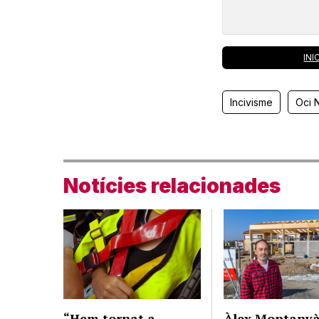
INI
Incivisme
Oci 
Notícies relacionades
“Hem tornat a
Àlex Montanyà