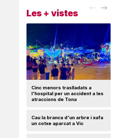
Les + vistes
Cinc menors traslladats a
l'hospital per un accident a les
Un ‘palau
atraccions de Tona
Una mone
Cau la branca d'un arbre i xafa
troballa 
un cotxe aparcat a Vic
d'excava
Lloses d