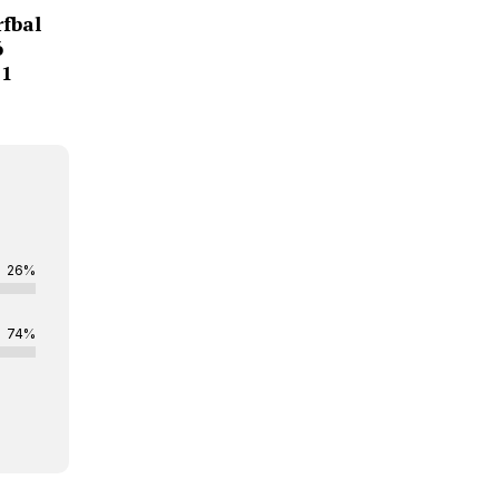
fbal
ó
21
26%
74%