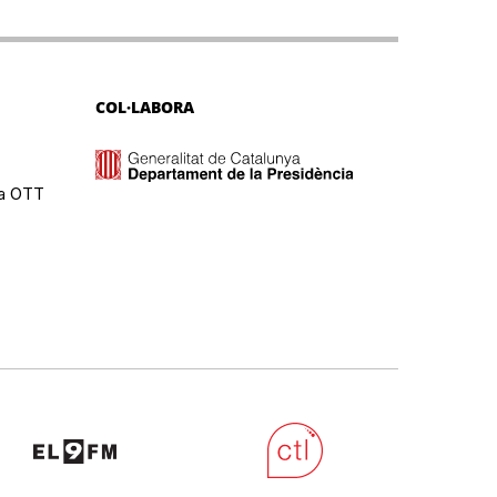
COL·LABORA
ma OTT