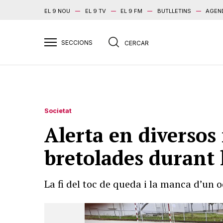
EL 9 NOU
EL 9 TV
EL 9 FM
BUTLLETINS
AGEN
Societat
Alerta en diversos 
bretolades durant 
La fi del toc de queda i la manca d’un o