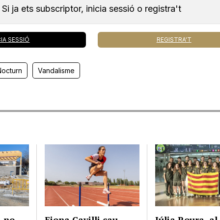
Si ja ets subscriptor, inicia sessió o registra't
CIA SESSIÓ
REGISTRA'T
Nocturn
Vandalisme
 no
Fiona Cavilli cau
Júlia Roura, al