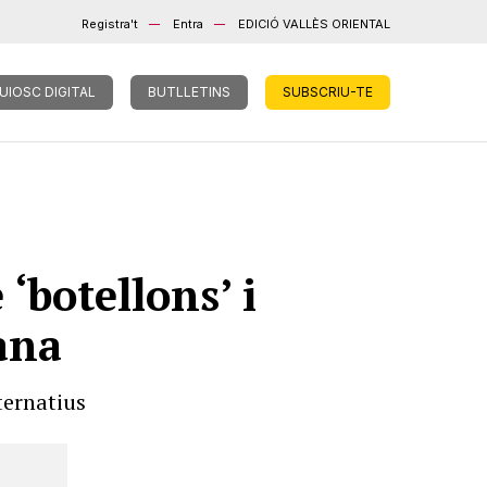
Registra't
Entra
EDICIÓ VALLÈS ORIENTAL
UIOSC DIGITAL
BUTLLETINS
SUBSCRIU-TE
‘botellons’ i
ana
ternatius