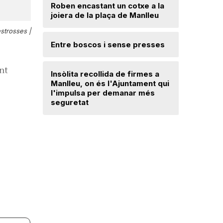
Roben encastant un cotxe a la
joiera de la plaça de Manlleu
Radiograf
Ripollès:
estrosses |
qualificat
Entre boscos i sense presses
Desperfe
ent
Insòlita recollida de firmes a
de vent a
Manlleu, on és l'Ajuntament qui
l'impulsa per demanar més
seguretat
Dos detin
de forma 
d'una bot