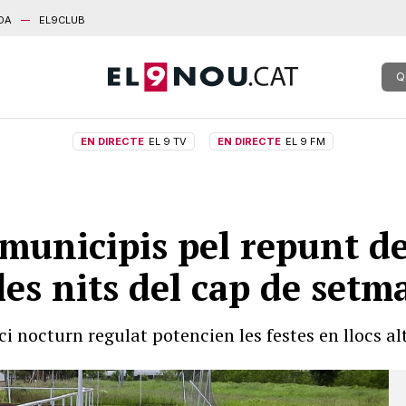
DA
EL9CLUB
Q
EN DIRECTE
EL 9 TV
EN DIRECTE
EL 9 FM
municipis pel repunt de 
les nits del cap de setm
ci nocturn regulat potencien les festes en llocs al