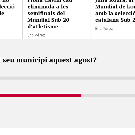
lecció
eliminada a les
Mundial de kor
de
semifinals del
amb la selecci
Mundial Sub-20
catalana Sub-
d’atletisme
Èric Pérez
Èric Pérez
l seu municipi aquest agost?