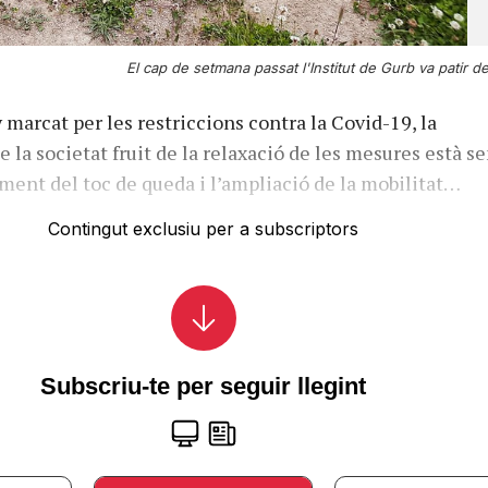
El cap de setmana passat l'Institut de Gurb va patir d
 marcat per les restriccions contra la Covid-19, la
 la societat fruit de la relaxació de les mesures està s
ament del toc de queda i l’ampliació de la mobilitat…
Contingut exclusiu per a subscriptors