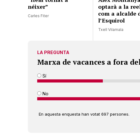
néixer”
optarà a la ree
com a alcalde 
Carles Fiter
l’Esquirol
Txell Vilamala
LA PREGUNTA
Marxa de vacances a fora de
Sí
No
En aquesta enquesta han votat 697 persones.