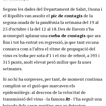
Segons les dades del Departament de Salut, Osona i
el Ripollès van assolir el
pic de contagis
de la
segona onada de la pandèmia la setmana del 19 al
25 d’octubre i la del 12 al 18. Des de llavors s’ha
aconseguit aplanar una
corba de contagis
que ara
fins i tot ha entrat en regressió, ja que tant en una
comarca com a l’altra el ritme de propagació del
virus es troba per sota d’1 i el risc de rebrot, a 593 i
315 punts, molt elevat però millor que fa unes
setmanes.
Si no hi ha sorpreses, per tant, de moment continua
complint-se el guió que marcaven els
epidemiòlegs: al descens de la velocitat de
transmissió del virus –la famosa
Rt
– l’ha seguit una
baixada dels casos positius que es detecten