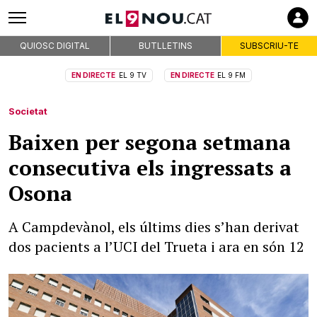
QUIOSC DIGITAL
BUTLLETINS
SUBSCRIU-TE
EN DIRECTE
EL 9 TV
EN DIRECTE
EL 9 FM
Societat
Baixen per segona setmana
consecutiva els ingressats a
Osona
A Campdevànol, els últims dies s’han derivat
dos pacients a l’UCI del Trueta i ara en són 12