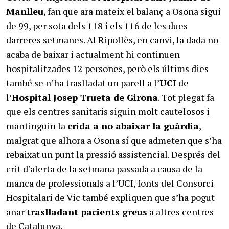
Manlleu
, fan que ara mateix el balanç a Osona sigui
de 99, per sota dels 118 i els 116 de les dues
darreres setmanes. Al Ripollès, en canvi, la dada no
acaba de baixar i actualment hi continuen
hospitalitzades 12 persones, però els últims dies
també se n’ha traslladat un parell a l’
UCI
de
l’
Hospital Josep Trueta de Girona
. Tot plegat fa
que els centres sanitaris siguin molt cautelosos i
mantinguin la
crida a no abaixar la guàrdia
,
malgrat que alhora a Osona sí que admeten que s’ha
rebaixat un punt la pressió assistencial. Després del
crit d’alerta de la setmana passada a causa de la
manca de professionals a l’UCI, fonts del Consorci
Hospitalari de Vic també expliquen que s’ha pogut
anar
traslladant pacients greus
a altres centres
de Catalunya.