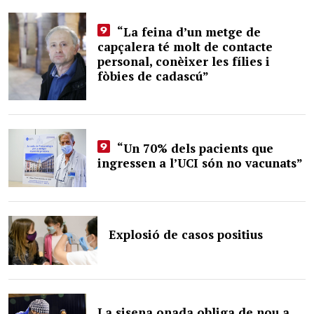
“La feina d’un metge de
capçalera té molt de contacte
personal, conèixer les fílies i
fòbies de cadascú”
“Un 70% dels pacients que
ingressen a l’UCI són no vacunats”
Explosió de casos positius
La sisena onada obliga de nou a