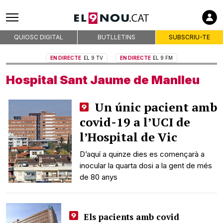
QUIOSC DIGITAL
BUTLLETINS
SUBSCRIU-TE
EN DIRECTE
EL 9 TV
EN DIRECTE
EL 9 FM
Hospital Sant Jaume de Manlleu
Un únic pacient amb
covid-19 a l’UCI de
l’Hospital de Vic
D’aquí a quinze dies es començarà a
inocular la quarta dosi a la gent de més
de 80 anys
Els pacients amb covid