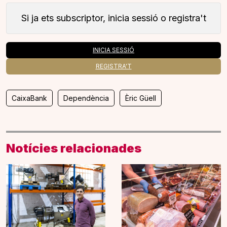
Si ja ets subscriptor, inicia sessió o registra't
INICIA SESSIÓ
REGISTRA'T
CaixaBank
Dependència
Èric Güell
Notícies relacionades