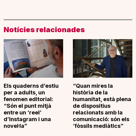
Notícies relacionades
Els quaderns d’estiu
“Quan mires la
per a adults, un
història de la
fenomen editorial:
humanitat, està plena
“Són el punt mitjà
de dispositius
entre un ‘reel’
relacionats amb la
d’Instagram i una
comunicació: són els
novel·la”
‘fòssils mediàtics”