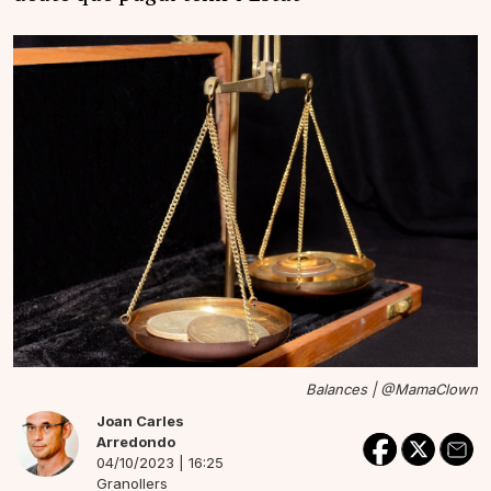
Balances |
@MamaClown
Joan Carles
Arredondo
04/10/2023 | 16:25
Granollers