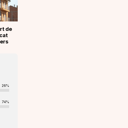
rt de
cat
uers
26%
74%