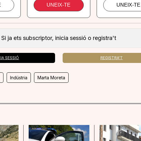
Si ja ets subscriptor, inicia sessió o registra't
CIA SESSIÓ
REGISTRA'T
C
Indústria
Marta Moreta