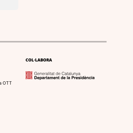
COL·LABORA
ma OTT