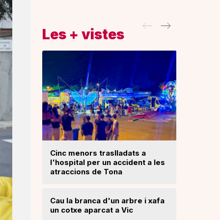
Les + vistes
Cinc menors traslladats a
l'hospital per un accident a les
Un ‘palau
atraccions de Tona
Una mone
Cau la branca d'un arbre i xafa
troballa 
un cotxe aparcat a Vic
d'excava