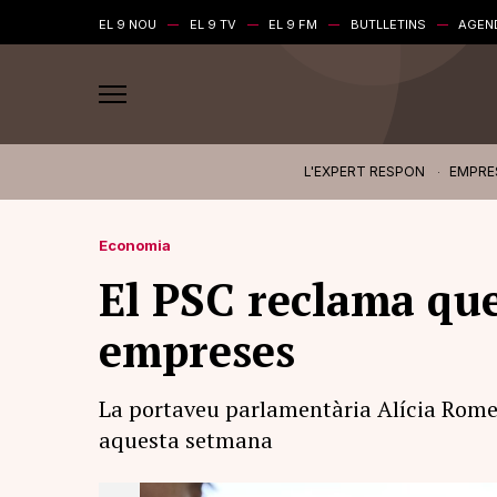
EL 9 NOU
EL 9 TV
EL 9 FM
BUTLLETINS
AGEN
L'EXPERT RESPON
EMPRE
Economia
El PSC reclama que 
empreses
La portaveu parlamentària Alícia Rome
aquesta setmana