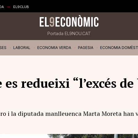
DA
EL9CLUB
Portada EL9NOU.CAT
SES
LABORAL
ECONOMIA VERDA
PAGESIA
ECONOMIA DOMÈST
es redueixi “l’excés de 
ro i la diputada manlleuenca Marta Moreta han v