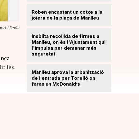
Lloses d
Roben encastant un cotxe a la
joiera de la plaça de Manlleu
Radiograf
Ripollès:
ert Llimós
qualificat
Insòlita recollida de firmes a
Manlleu, on és l'Ajuntament qui
l'impulsa per demanar més
El temps
seguretat
enca
ir les
Dos detin
Manlleu aprova la urbanització
de forma 
de l’entrada per Torelló on
d'una bot
faran un McDonald’s