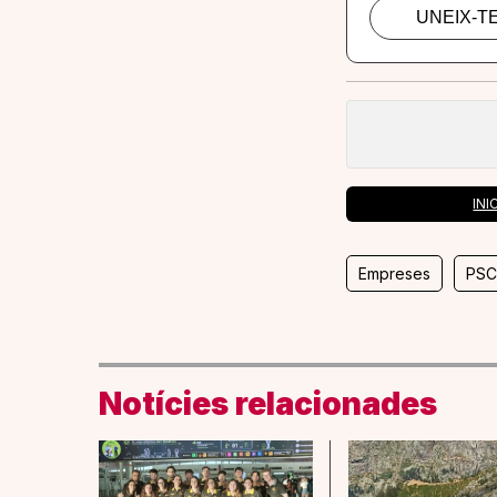
INI
Empreses
PS
Notícies relacionades