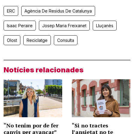
ERC
Agència De Residus De Catalunya
Isaac Peraire
Josep Maria Freixanet
Lluçanès
Olost
Reciclatge
Consulta
Notícies relacionades
“No tenim por de fer
“Si no tractes
canvis per avançar”
l’ansietat no te