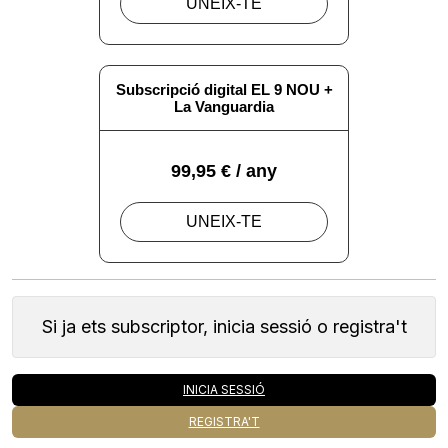
Si ja ets subscriptor, inicia sessió o registra't
INICIA SESSIÓ
REGISTRA'T