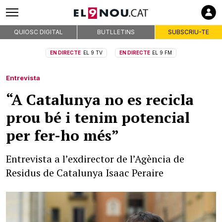
QUIOSC DIGITAL
BUTLLETINS
SUBSCRIU-TE
EN DIRECTE
EL 9 TV
EN DIRECTE
EL 9 FM
Entrevista
“A Catalunya no es recicla
prou bé i tenim potencial
per fer-ho més”
Entrevista a l’exdirector de l’Agència de
Residus de Catalunya Isaac Peraire