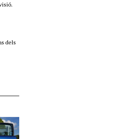
isió.
ns dels