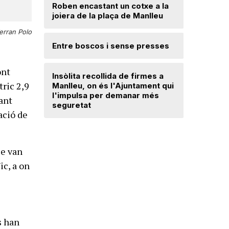
Roben encastant un cotxe a la
joiera de la plaça de Manlleu
Radiograf
Ripollès:
erran Polo
qualificat
Entre boscos i sense presses
Desperfe
ont
Insòlita recollida de firmes a
de vent a
tric 2,9
Manlleu, on és l'Ajuntament qui
l'impulsa per demanar més
Sant
seguretat
Dos detin
ació de
de forma 
d'una bot
ue van
ic, a on
s han