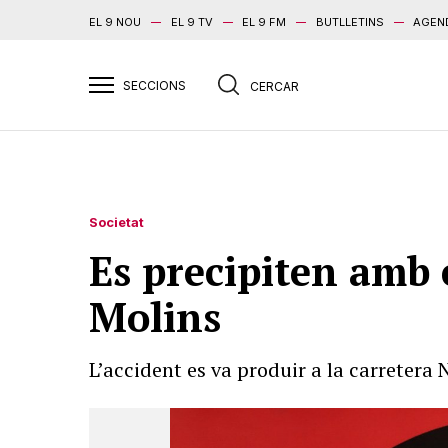
EL 9 NOU
EL 9 TV
EL 9 FM
BUTLLETINS
AGEN
Societat
Es precipiten amb e
Molins
L’accident es va produir a la carretera 