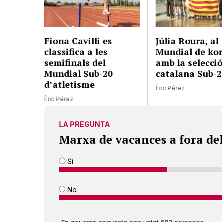
Fiona Cavilli es
Júlia Roura, al
classifica a les
Mundial de kor
semifinals del
amb la selecci
Mundial Sub-20
catalana Sub-2
d’atletisme
Èric Pérez
Èric Pérez
LA PREGUNTA
Marxa de vacances a fora de
Sí
No
En aquesta enquesta han votat 682 persones.