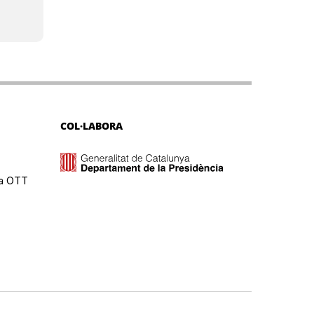
COL·LABORA
ma OTT