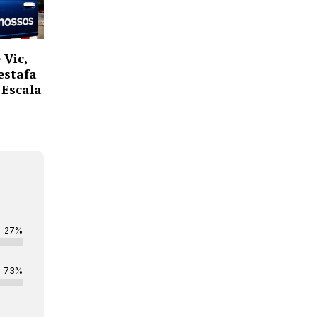
 Vic,
estafa
’Escala
27%
73%