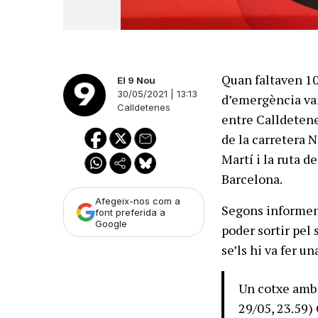
Quan faltaven 10 
El 9 Nou
30/05/2021 | 13:13
d’emergència van
Calldetenes
entre Calldetenes
de la carretera N
Martí i la ruta 
Barcelona.
Afegeix-nos com a
Segons informen 
font preferida a
Google
poder sortir pel 
se’ls hi va fer u
Un cotxe amb 
29/05, 23.59)