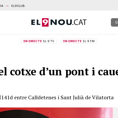
DA
EL9CLUB
Q
EN DIRECTE
EL 9 TV
EN DIRECTE
EL 9 FM
l cotxe d’un pont i caue
N141d entre Calldetenes i Sant Julià de Vilatorta