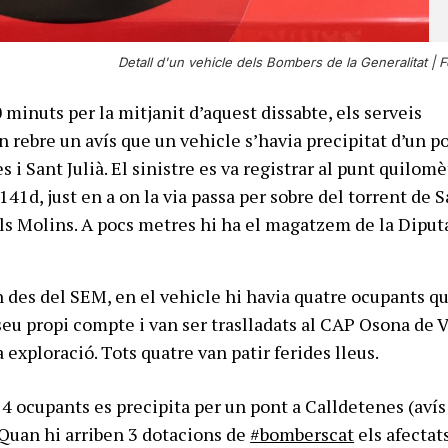
Detall d'un vehicle dels Bombers de la Generalitat |
F
minuts per la mitjanit d’aquest dissabte, els serveis
 rebre un avís que un vehicle s’havia precipitat d’un p
 i Sant Julià. El sinistre es va registrar al punt quilomè
141d, just en a on la via passa per sobre del torrent de 
dels Molins. A pocs metres hi ha el magatzem de la Diput
des del SEM, en el vehicle hi havia quatre ocupants q
seu propi compte i van ser traslladats al CAP Osona de V
na exploració. Tots quatre van patir ferides lleus.
4 ocupants es precipita per un pont a Calldetenes (avís
 Quan hi arriben 3 dotacions de
#bomberscat
els afectat