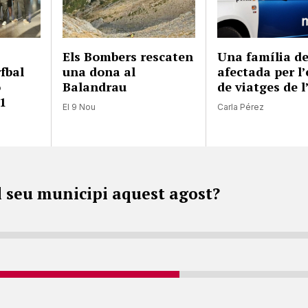
Els Bombers rescaten
Una família de
fbal
una dona al
afectada per l’
ó
Balandrau
de viatges de l
1
El 9 Nou
Carla Pérez
l seu municipi aquest agost?