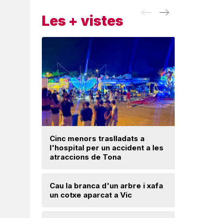
Les + vistes
Cinc menors traslladats a
l'hospital per un accident a les
Un ‘palau
atraccions de Tona
Una mone
Cau la branca d'un arbre i xafa
troballa 
un cotxe aparcat a Vic
d'excava
Lloses d