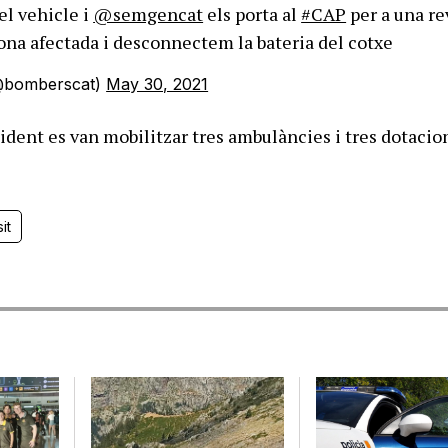
el vehicle i
@semgencat
els porta al
#CAP
per a una rev
ona afectada i desconnectem la bateria del cotxe
@bomberscat)
May 30, 2021
cident es van mobilitzar tres ambulàncies i tres dotacio
it