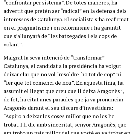
“confrontar per sistema”. De totes maneres, ha
advertit que pretén ser “radical” en la defensa dels
interessos de Catalunya. El socialista s’ha reafirmat
en el pragmatisme i en reformisme i ha garantit
que s’allunyarà de “les batzegades i els cops de
volant”.
Malgrat la seva intenció de “transformar”
Catalunya, el candidat a la presidència ha volgut
deixar clar que no vol “resoldre-ho tot de cop” ni
“fer que tot comenci de nou”. En aquesta línia, ha
assumit el llegat que creu que li deixa Aragonès i,
de fet, ha citat unes paraules que ja va pronunciar
Aragonès durant el seu discurs d’investidura:
“Aspiro a deixar les coses millor que no les he
trobat. I li dic amb sinceritat, senyor Aragonès, que
em trobo un país millor del que vostè es va trobar en