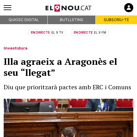
QUIOSC DIGITAL
BUTLLETINS
SUBSCRIU-TE
EN DIRECTE
EL 9 TV
EN DIRECTE
EL 9 FM
Investidura
Illa agraeix a Aragonès el
seu “llegat”
Diu que prioritzarà pactes amb ERC i Comuns