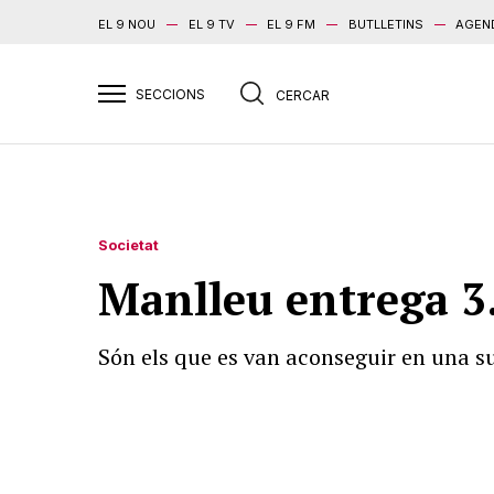
EL 9 NOU
EL 9 TV
EL 9 FM
BUTLLETINS
AGEN
Societat
Manlleu entrega 3.
Són els que es van aconseguir en una s