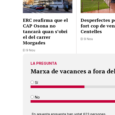
ERC reafirma que el
Desperfectes p
CAP Osona no
fort cop de ven
tancarà quan s’obri
Centelles
el del carrer
El 9 Nou
Morgades
El 9 Nou
LA PREGUNTA
Marxa de vacances a fora de
Sí
No
En aquesta enquesta han votat 623 persones.