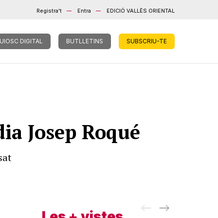
Registra't
Entra
EDICIÓ VALLÈS ORIENTAL
UIOSC DIGITAL
BUTLLETINS
SUBSCRIU-TE
dia Josep Roqué
sat
Les + vistes