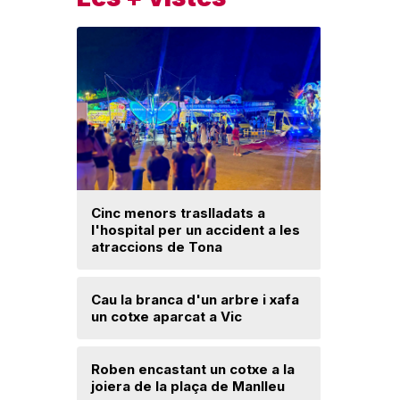
Cinc menors traslladats a
l'hospital per un accident a les
Un ‘palau
atraccions de Tona
Una mone
Cau la branca d'un arbre i xafa
troballa 
un cotxe aparcat a Vic
d'excava
Lloses d
Roben encastant un cotxe a la
joiera de la plaça de Manlleu
Radiograf