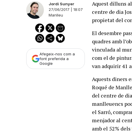
Aquest dilluns a
Jordi Sunyer
27/06/2017 | 18:07
centre de dia Jo
Manlleu
propietat del co
El desembre pass
quadres amb l’obj
vinculada al mun
Afegeix-nos com a
com el de pintura
font preferida a
Google
van adquirir 41 
Aquests diners e
Roqué de Manlleu
del centre de dia
manlleuencs podi
el Sarró, comprar
menjador al centr
amb el 52% dels 