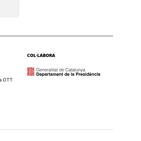
COL·LABORA
ma OTT