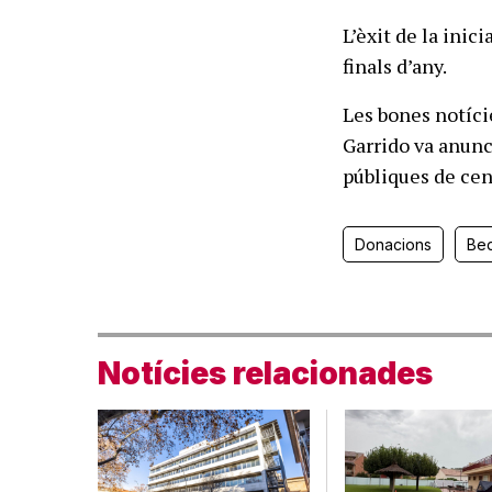
L’èxit de la inic
finals d’any.
Les bones notíci
Garrido va anunc
públiques de cen
Donacions
Be
Notícies relacionades