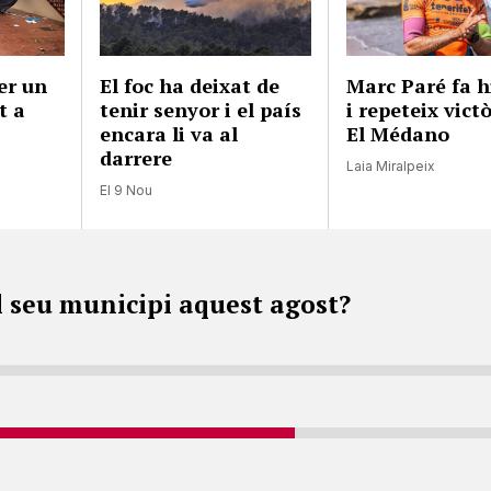
er un
El foc ha deixat de
Marc Paré fa h
t a
tenir senyor i el país
i repeteix vict
encara li va al
El Médano
darrere
Laia Miralpeix
El 9 Nou
l seu municipi aquest agost?