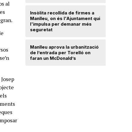
Ripollès:
os al
qualificat
res
Insòlita recollida de firmes a
Manlleu, on és l'Ajuntament qui
 gran.
l'impulsa per demanar més
El temps
seguretat
de
Dos detin
Manlleu aprova la urbanització
de forma 
rsos
de l’entrada per Torelló on
d'una bot
 se’n
faran un McDonald’s
 Josep
ojecte
els
liments
beques
 imposar