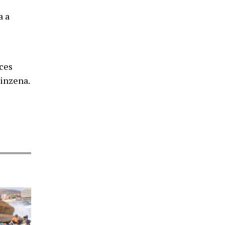
a a
aces
uinzena.