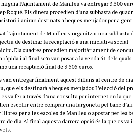
l migdia l’Ajuntament de Manlleu va entregar 3.500 eur
sep Roqué. Els diners procedien d’una subhasta de quad
nsistori i aniran destinats a beques menjador per a gent
at l’ajuntament de Manlleu v organitzar una subhasta 
ectiu de destinar la recaptació a una iniciativa social
icipi. Els quadres procedien majoritàriament de concu
 ràpida i al final se’n van posar a la venda 61 dels quals
amb una recaptació final de 3.505 euros.
s van entregar finalment aquest dilluns al centre de dia
, que els destinarà a beques menjador. L’elecció del pr
 es va fer a través d’una consulta per internet en la que 
en escollir entre comprar una furgoneta pel banc d’a
 llibres per a les escoles de Manlleu o apostar per les 
e de dia. Al final aquesta darrera opció és la que es va
vots.