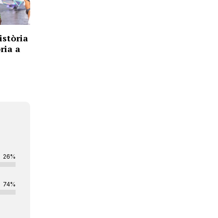
istòria
òria a
26%
74%