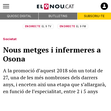
QUIOSC DIGITAL
BUTLLETINS
SUBSCRIU-TE
EN DIRECTE
EL 9 TV
EN DIRECTE
EL 9 FM
Societat
Nous metges i infermeres a
Osona
A la promoció d’aquest 2018 són un total de
27, una de les més nombroses dels darrers
anys, i enceten així una etapa que s’allargarà,
en funció de l’especialitat, entre 2 i 5 anys