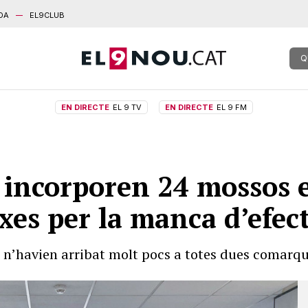
DA
EL9CLUB
Q
EN DIRECTE
EL 9 TV
EN DIRECTE
EL 9 FM
s incorporen 24 mossos 
xes per la manca d’efec
 n’havien arribat molt pocs a totes dues comarq