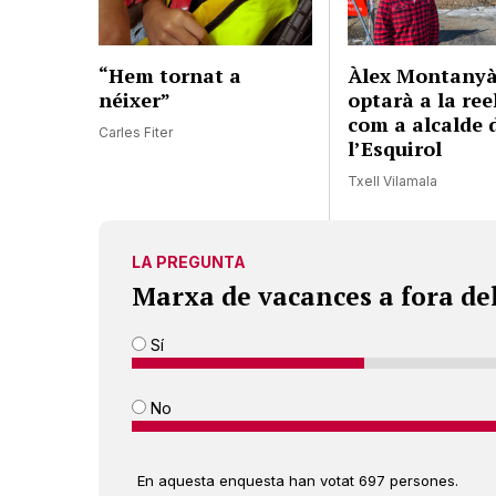
“Hem tornat a
Àlex Montanyà
néixer”
optarà a la ree
com a alcalde 
Carles Fiter
l’Esquirol
Txell Vilamala
LA PREGUNTA
Marxa de vacances a fora de
Sí
No
En aquesta enquesta han votat 697 persones.