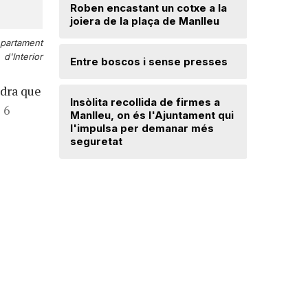
Roben encastant un cotxe a la
joiera de la plaça de Manlleu
Radiograf
Ripollès:
partament
qualificat
d'Interior
Entre boscos i sense presses
adra que
Desperfe
Insòlita recollida de firmes a
de vent a
 6
Manlleu, on és l'Ajuntament qui
l'impulsa per demanar més
seguretat
Dos detin
de forma 
d'una bot