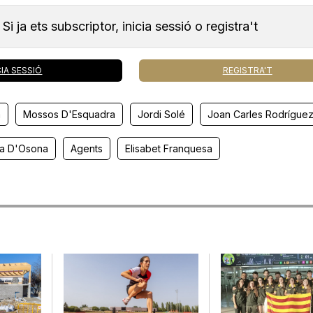
Si ja ets subscriptor, inicia sessió o registra't
CIA SESSIÓ
REGISTRA'T
a
Mossos D'Esquadra
Jordi Solé
Joan Carles Rodrígue
a D'Osona
Agents
Elisabet Franquesa