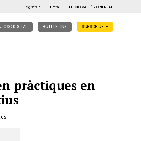
Registra't
Entra
EDICIÓ VALLÈS ORIENTAL
UIOSC DIGITAL
BUTLLETINS
SUBSCRIU-TE
en pràctiques en
tius
ues