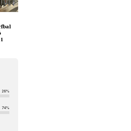
fbal
ó
21
26%
74%