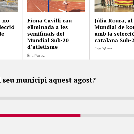
 no
Fiona Cavilli cau
Júlia Roura, al
lecció
eliminada a les
Mundial de kor
de
semifinals del
amb la selecci
Mundial Sub-20
catalana Sub-
d’atletisme
Èric Pérez
Èric Pérez
l seu municipi aquest agost?