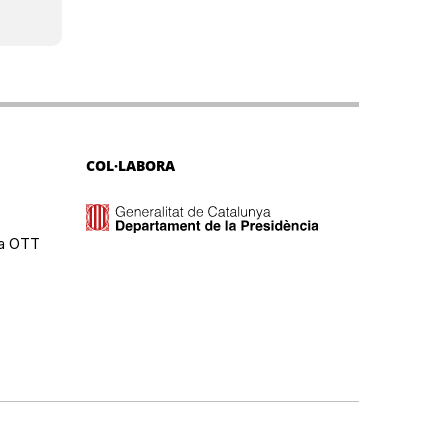
COL·LABORA
ma OTT