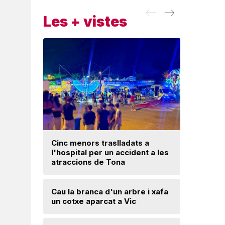
Les + vistes
Cinc menors traslladats a
l'hospital per un accident a les
Un ‘palau
atraccions de Tona
Una mone
Cau la branca d'un arbre i xafa
troballa 
un cotxe aparcat a Vic
d'excava
Lloses d