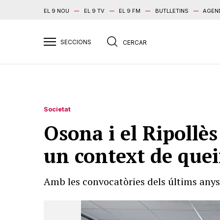
EL 9 NOU
EL 9 TV
EL 9 FM
BUTLLETINS
AGEN
Societat
Osona i el Ripollè
un context de quei
Amb les convocatòries dels últims anys