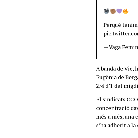
Perquè teni
pic.twitter.
— Vaga Femi
A banda de Vic, 
Eugènia de Berga
2/4 d’1 del migd
El sindicats CCO
concentració dav
més a més, una c
s’ha adherit a la