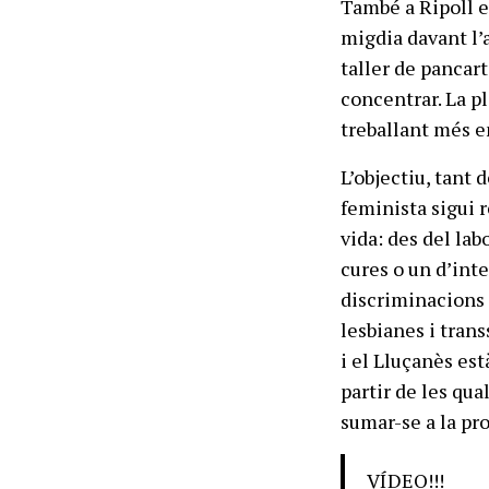
També a Ripoll e
migdia davant l’
taller de pancart
concentrar. La p
treballant més e
L’objectiu, tant
feminista sigui
vida: des del lab
cures o un d’int
discriminacions 
lesbianes i trans
i el Lluçanès est
partir de les qua
sumar-se a la pro
VÍDEO!!!