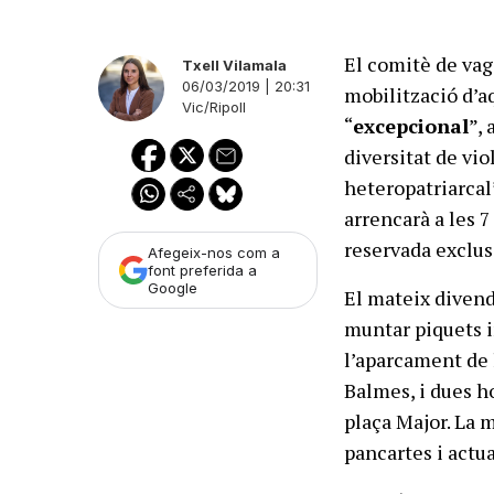
El comitè de vag
Txell Vilamala
06/03/2019 | 20:31
mobilització d’a
Vic/Ripoll
“
excepcional
”, 
diversitat de vio
heteropatriarcal”
arrencarà a les 7
reservada exclus
Afegeix-nos com a
font preferida a
Google
El mateix divend
muntar piquets in
l’aparcament de l
Balmes, i dues h
plaça Major. La m
pancartes i actu