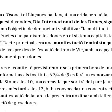
a d’Osona i el Lluçanès ha llançat una crida perquè la
quest divendres,
Dia Internacional de les Dones
, sig
amb l’objectiu de denunciar i visibilitzar “la multitud i
lències que pateixen les dones en el sistema capitalista
. L’acte principal serà una
manifestació feminista
qu
 del vespre des de l’estació de tren de Vic, amb la capça
ivament per a dones.
res el comitè té previst reunir-se a primera hora del ma
formatius als instituts. A 3/4 de 9 es farà un esmorzar 
a Sínia; a les 10, una cercavila que sortirà del parc Jau
ores més tard, a les 12, hi ha convocada una concentraci
anifestació de la tarda la precedirà un dinar amb taller
ació de glosadores.