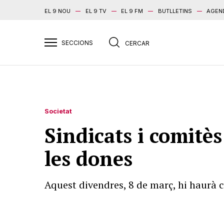
EL 9 NOU
EL 9 TV
EL 9 FM
BUTLLETINS
AGEN
Societat
Sindicats i comitè
les dones
Aquest divendres, 8 de març, hi haurà c