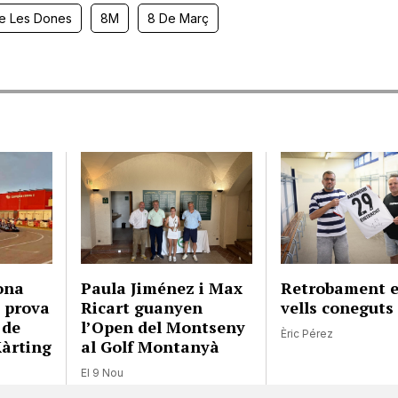
De Les Dones
8M
8 De Març
sona
Paula Jiménez i Max
Retrobament e
a prova
Ricart guanyen
vells coneguts
 de
l’Open del Montseny
Èric Pérez
Kàrting
al Golf Montanyà
El 9 Nou