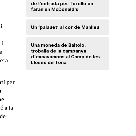
de l’entrada per Torelló on
Polèmica 
faran un McDonald’s
filla de l
la policia
ui
Un ‘palauet’ al cor de Manlleu
“Quan ten
delicada,
 i
que t’has 
Una moneda de Baitolo,
troballa de la campanya
e
d'excavacions al Camp de les
lera
Lloses de Tona
L'art de 
de la cui
tí per
a
me
ó a la
 de