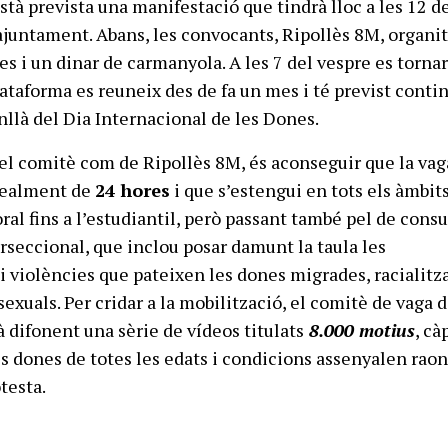
stà prevista una manifestació que tindrà lloc a les 12 d
ajuntament. Abans, les convocants, Ripollès 8M, organi
es i un dinar de carmanyola. A les 7 del vespre es torna
lataforma es reuneix des de fa un mes i té previst conti
nllà del Dia Internacional de les Dones.
 del comitè com de Ripollès 8M, és aconseguir que la vag
 realment de
24 hores
i que s’estengui en tots els àmbits
oral fins a l’estudiantil, però passant també pel de cons
erseccional, que inclou posar damunt la taula les
i violències que pateixen les dones migrades, racialitz
sexuals. Per cridar a la mobilització, el comitè de vaga 
à difonent una sèrie de vídeos titulats
8.000 motius
, cà
ls dones de totes les edats i condicions assenyalen raon
testa.