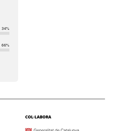
34%
66%
COL·LABORA