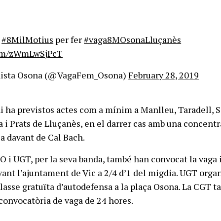
m
#8MilMotius
per fer
#vaga8MOsonaLluçanès
com/zWmLwSjPcT
nista Osona (@VagaFem_Osona)
February 28, 2019
hi ha previstos actes com a mínim a Manlleu, Taradell, 
 i Prats de Lluçanès, en el darrer cas amb una concentr
ia davant de Cal Bach.
O i UGT, per la seva banda, també han convocat la vaga 
ant l’ajuntament de Vic a 2/4 d’1 del migdia. UGT organ
lasse gratuïta d’autodefensa a la plaça Osona. La CGT 
 convocatòria de vaga de 24 hores.