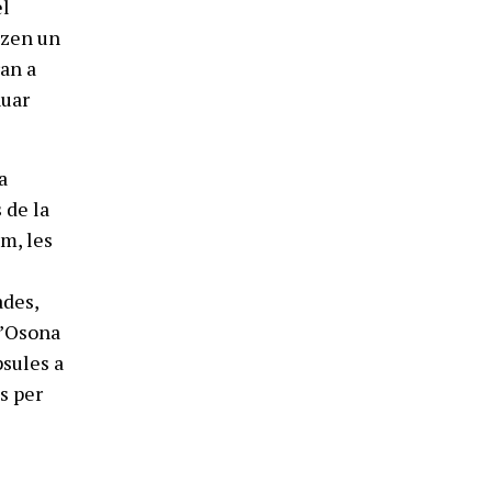
el
tzen un
ran a
nuar
a
 de la
um, les
ades,
d’Osona
psules a
s per