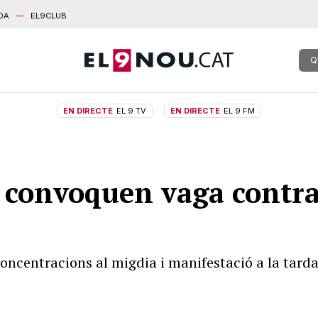
DA
EL9CLUB
Q
EN DIRECTE
EL 9 TV
EN DIRECTE
EL 9 FM
s convoquen vaga contra
oncentracions al migdia i manifestació a la tarda 