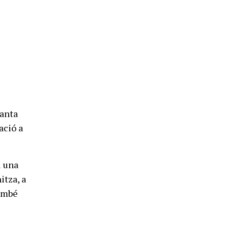
Santa
ació a
i una
itza, a
també