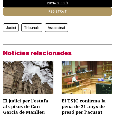
INICIA SESSIÓ
REGISTRA'T
Judici
Tribunals
Assassinat
Notícies relacionades
El judici per l’estafa
El TSJC confirma la
als pisos de Can
pena de 21 anys de
Garcia de Manlleu
presó per l’acusat