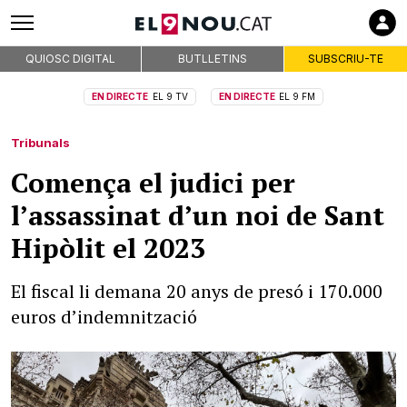
QUIOSC DIGITAL
BUTLLETINS
SUBSCRIU-TE
EN DIRECTE
EL 9 TV
EN DIRECTE
EL 9 FM
Tribunals
Comença el judici per
l’assassinat d’un noi de Sant
Hipòlit el 2023
El fiscal li demana 20 anys de presó i 170.000
euros d’indemnització