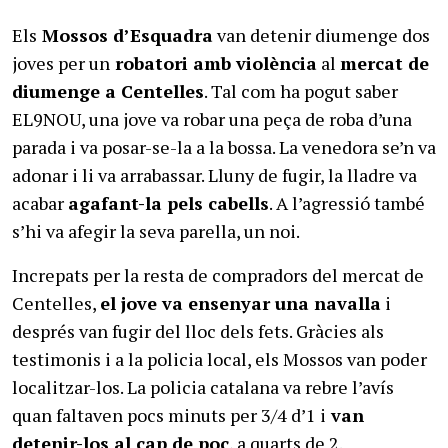
Els
Mossos d’Esquadra
van detenir diumenge dos
joves per un
robatori amb violència
al
mercat de
diumenge a Centelles
. Tal com ha pogut saber
EL9NOU, una jove va robar una peça de roba d’una
parada i va posar-se-la a la bossa. La venedora se’n va
adonar i li va arrabassar. Lluny de fugir, la lladre va
acabar
agafant-la pels cabells
. A l’agressió també
s’hi va afegir la seva parella, un noi.
Increpats per la resta de compradors del mercat de
Centelles,
el jove va ensenyar una navalla
i
després van fugir del lloc dels fets. Gràcies als
testimonis i a la policia local, els Mossos van poder
localitzar-los. La policia catalana va rebre l’avís
quan faltaven pocs minuts per 3/4 d’1 i
van
detenir-los al cap de poc
, a quarts de 2.