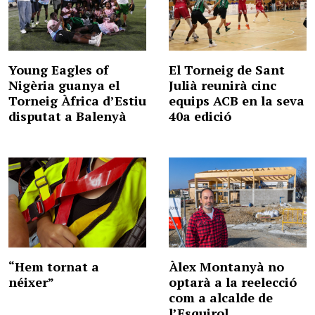
Young Eagles of
El Torneig de Sant
Nigèria guanya el
Julià reunirà cinc
Torneig Àfrica d’Estiu
equips ACB en la seva
disputat a Balenyà
40a edició
“Hem tornat a
Àlex Montanyà no
néixer”
optarà a la reelecció
com a alcalde de
l’Esquirol