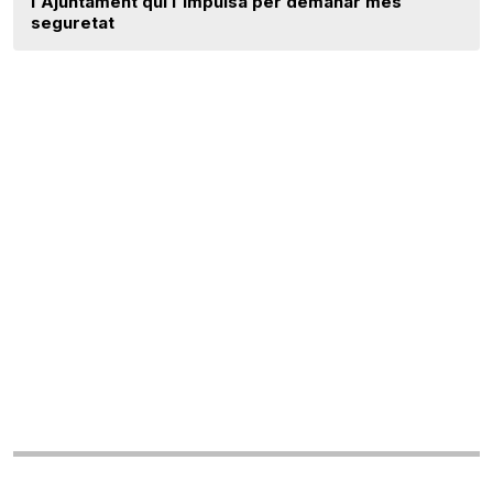
l'Ajuntament qui l'impulsa per demanar més
seguretat