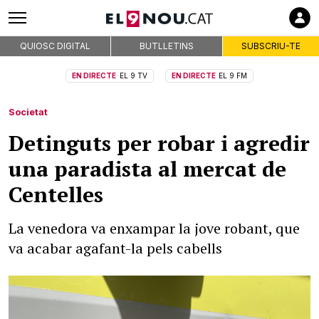
QUIOSC DIGITAL
BUTLLETINS
SUBSCRIU-TE
EN DIRECTE
EL 9 TV
EN DIRECTE
EL 9 FM
Societat
Detinguts per robar i agredir
una paradista al mercat de
Centelles
La venedora va enxampar la jove robant, que
va acabar agafant-la pels cabells